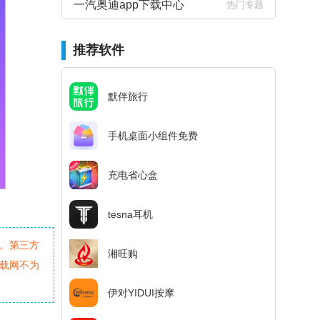
一汽奥迪app下载中心
热门专题
推荐软件
默伴旅行
手机桌面小组件免费
充电省心盒
tesna耳机
。第三方
湘旺购
载网不为
伊对YIDUI按摩