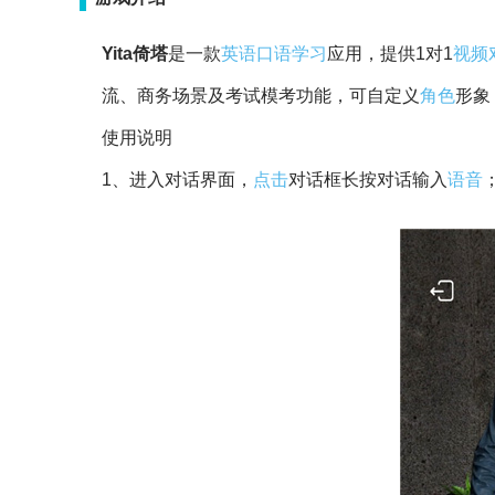
Yita倚塔
是一款
英语口语
学习
应用，提供1对1
视频
流、商务场景及考试模考功能，可自定义
角色
形象
使用说明
1、进入对话界面，
点击
对话框长按对话输入
语音