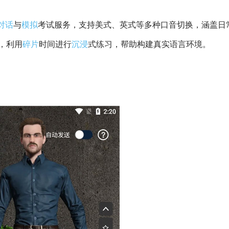
对话
与
模拟
考试服务，支持美式、英式等多种口音切换，涵盖日
，利用
碎片
时间进行
沉浸
式练习，帮助构建真实语言环境。
；