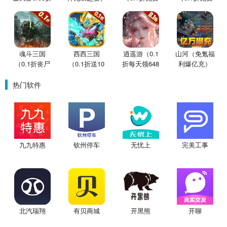
买断版）
版）
版）
魂斗三国
西西三国
逍遥游（0.1
山河（免氪福
（0.1折丧尸
（0.1折送10
折每天领648
利爆亿充）
围城）
星魔赵云）
金票）
热门软件
九九特惠
钦州停车
无忧上
完美工事
北汽瑞翔
有贝商城
开黑熊
开聊