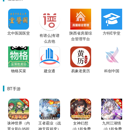
北中医国医堂
陕西省房屋综
方特E学堂
有谱么(有谱
合管理平台
么吉他
APP
谱)V3.3
建业通
易象老黄历
科创中国
物格买菜
BT手游
诛神世界（内
王者霸业（战
女神幻想
九州江湖情
置火影0.05折
神无双超变）
（0.1折免费
（0.1折免费