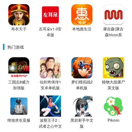
布衣天子
左耳朵v1.0安
本地惠生活
康吉森(康吉
卓版
森tricon系
统)V0.1.2
热门游戏
三国志8威力
仙剑奇侠传1
梦幻模拟战2
植物大战僵尸
加强版
安卓单机版
单机版
英文版
绝地求生亚服
波斯王子2：
黑岩射手中文
Pikmin
武者之心中文
版
版