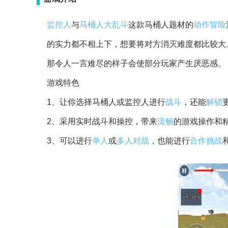
监控人
与
马桶人
大乱斗
这款马桶人题材的
动作
冒险
的实力都不相上下，想要将对方消灭难度都比较大
那令人一言难尽的样子会使部分玩家产生厌恶感。
游戏特色
1、让你选择马桶人或监控人进行
战斗
，还能
解锁
2、采用实时战斗和操控，带来
流畅
的游戏操作和
3、可以进行
单人
或
多人
对战
，也能进行
合作
挑战