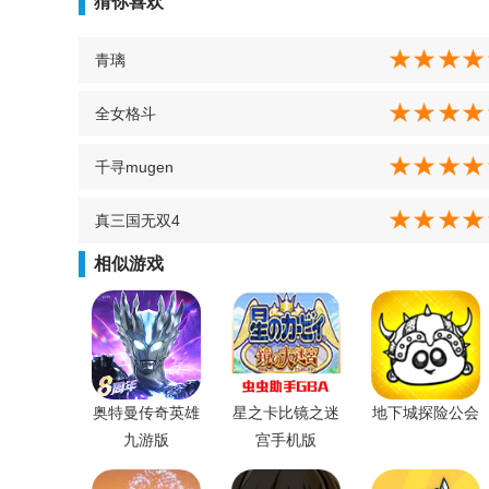
猜你喜欢
青璃
全女格斗
千寻mugen
真三国无双4
相似游戏
奥特曼传奇英雄
星之卡比镜之迷
地下城探险公会
九游版
宫手机版