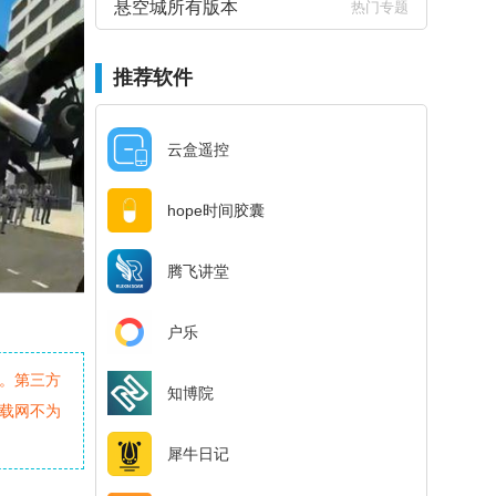
悬空城所有版本
热门专题
推荐软件
云盒遥控
hope时间胶囊
腾飞讲堂
户乐
。第三方
知博院
载网不为
犀牛日记