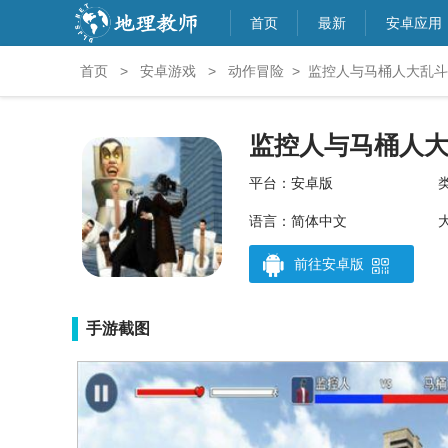
首页
最新
安卓应用
首页
>
安卓游戏
>
动作冒险
>
监控人与马桶人大乱斗
监控人与马桶人
平台：安卓版
语言：简体中文
大
前往安卓版
手游截图