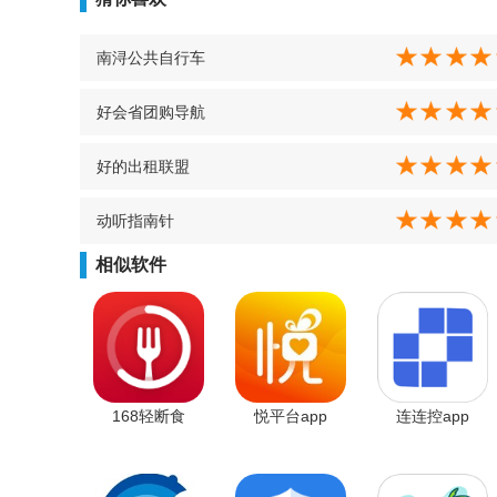
南浔公共自行车
好会省团购导航
好的出租联盟
动听指南针
相似软件
168轻断食
悦平台app
连连控app