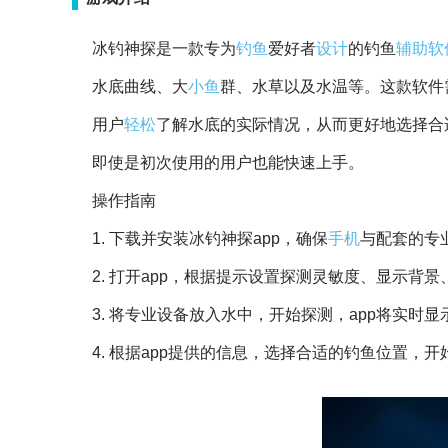
冰钓神探是一款专为
钓鱼
爱好者
设计
的钓鱼
辅助
软
水底曲线、大
小鱼
群、水草以及水温等。这款软件
用户
轻松
了解水底的实际情况，从而更好地选择合
即使是初次使用的用户也能快速上手。
操作指南
1. 下载并安装冰钓神探app，确保
手机
与配套的专
2. 打开app，根据提示设置探测灵敏度、显示背
3. 将专业设备放入水中，开始探测，app将实时
4. 根据app提供的信息，选择合适的钓鱼位置，开