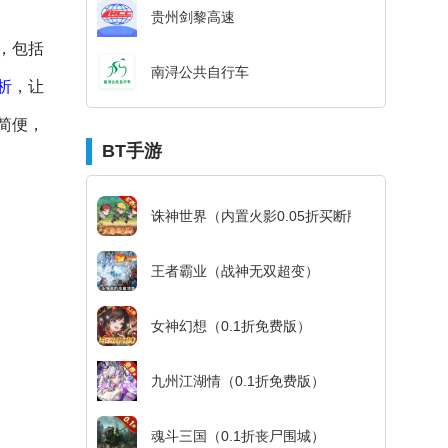
贵州剑黎高速
，包括
南浔公共自行车
析
，让
简便，
BT手游
诛神世界（内置火影0.05折买断版）
王者霸业（战神无双超变）
女神幻想（0.1折免费版）
九州江湖情（0.1折免费版）
魂斗三国（0.1折丧尸围城）