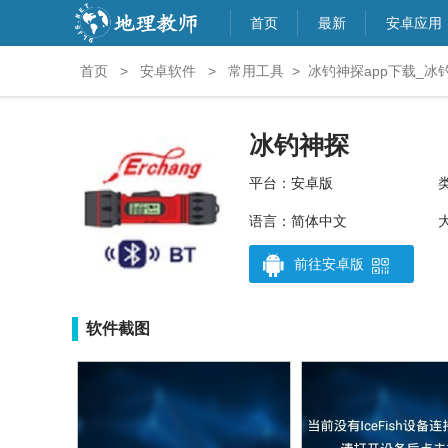
首页
最新
安卓应用
首页
>
安卓软件
>
常用工具
>
冰钓神探app下载_冰钓
冰钓神探
平台：安卓版
语言：简体中文
大
前往安卓版
软件截图