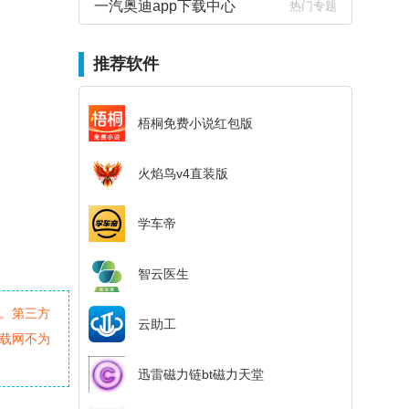
一汽奥迪app下载中心
热门专题
推荐软件
梧桐免费小说红包版
火焰鸟v4直装版
学车帝
智云医生
。第三方
云助工
载网不为
迅雷磁力链bt磁力天堂