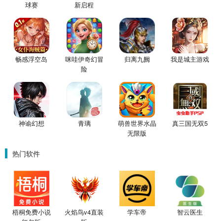
球赛
新启程
畅感浮空岛
咪哇伊奇幻冒
归离九阙
我是城主游戏
险
神谕幻想
青璃
萌兽世界水晶
真三国无双5
无限版
热门软件
梧桐免费小说
火焰鸟v4直装
学车帝
智云医生