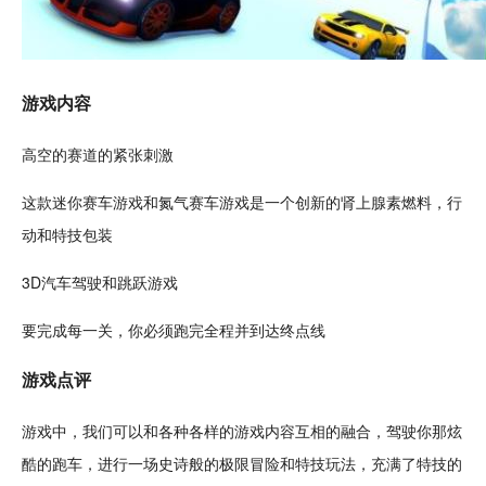
游戏内容
高空的赛道的紧张
刺激
这款迷你赛车游戏和氮气赛车游戏是一个创新的肾上腺素燃料，行
动和特技包装
3D
汽车
驾驶
和
跳跃
游戏
要完成每一关，你必须跑完全程并到达终点线
游戏点评
游戏中，我们可以和各种各样的游戏内容互相的融合，驾驶你那
炫
酷
的跑车，进行一场史诗般的极限
冒险
和特技玩法，充满了特技的