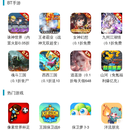
BT手游
诛神世界（内
王者霸业（战
女神幻想
九州江湖情
置火影0.05折
神无双超变）
（0.1折免费
（0.1折免费
买断版）
版）
版）
魂斗三国
西西三国
逍遥游（0.1
山河（免氪福
（0.1折丧尸
（0.1折送10
折每天领648
利爆亿充）
围城）
星魔赵云）
金票）
热门游戏
像素世界杯足
王国保卫战6
保卫萝卜3
洋流朋克