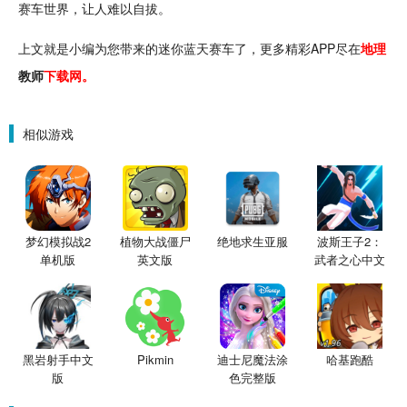
赛车世界，让人难以自拔。
上文就是小编为您带来的迷你蓝天赛车了，更多精彩APP尽在
地理
教师
下载网。
相似游戏
梦幻模拟战2
植物大战僵尸
绝地求生亚服
波斯王子2：
单机版
英文版
武者之心中文
版
黑岩射手中文
Pikmin
迪士尼魔法涂
哈基跑酷
版
色完整版