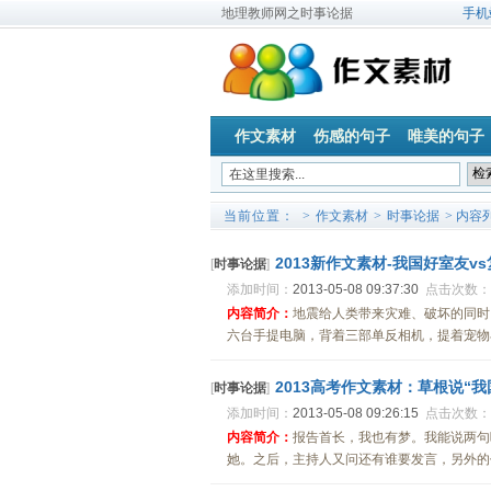
地理教师网之时事论据
手机
作文素材
伤感的句子
唯美的句子
当前位置：
>
作文素材
>
时事论据
> 内容
2013新作文素材-我国好室友v
[
时事论据
]
添加时间：
2013-05-08 09:37:30
点击次数：
内容简介：
地震给人类带来灾难、破坏的同时
六台手提电脑，背着三部单反相机，提着宠物小
2013高考作文素材：草根说“我
[
时事论据
]
添加时间：
2013-05-08 09:26:15
点击次数：
内容简介：
报告首长，我也有梦。我能说两句
她。之后，主持人又问还有谁要发言，另外的代