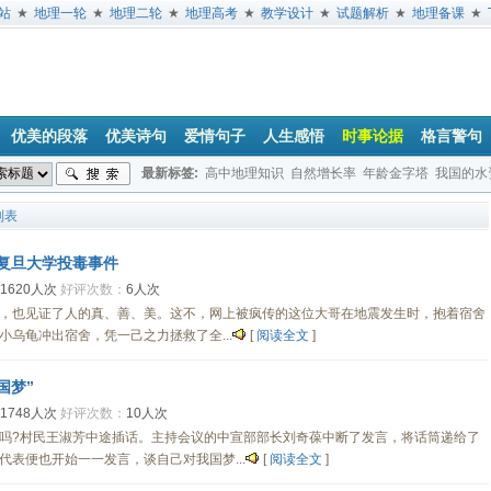
站
★
地理一轮
★
地理二轮
★
地理高考
★
教学设计
★
试题解析
★
地理备课
★
优美的段落
优美诗句
爱情句子
人生感悟
时事论据
格言警句
最新标签:
高中地理知识
自然增长率
年龄金字塔
我国的水
山地
气候
列表
s复旦大学投毒事件
1620人次
好评次数：
6人次
，也见证了人的真、善、美。这不，网上被疯传的这位大哥在地震发生时，抱着宿舍
乌龟冲出宿舍，凭一己之力拯救了全...
[
阅读全文
]
国梦”
1748人次
好评次数：
10人次
吗?村民王淑芳中途插话。主持会议的中宣部部长刘奇葆中断了发言，将话筒递给了
表便也开始一一发言，谈自己对我国梦...
[
阅读全文
]