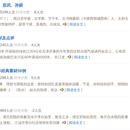
迁、苏武、孙膑
5249人次
好评次数：
-6人次
5前87？），西汉史学家，文学家。字子长，左冯翊夏阳（今陕西韩城西南）人。太初元
李陵辩护，获罪下狱，受腐刑。出狱后...
[
阅读全文
]
材及点评
240人次
好评次数：
4人次
000米 环保组织绿色江河4日在天津开幕的今年第四次联合国气候谈判会议上，公布其
曲巴冰川近40年退缩4000米。 长江发...
[
阅读全文
]
经典素材50例
298人次
好评次数：
0人次
距离，理想与黑暗的反差，曾经的回忆是最美丽的温暖，于是，你轻轻的招手，悄悄的
 2、《死水》: 如火的热情，表达...
[
阅读全文
]
484人次
好评次数：
-2人次
来，湖北安陆的形象宣传片李白故里，银杏之乡，湖北安陆欢迎您，每天在央视四套播
侵权。 江油市李白纪念馆馆长郭兴隆...
[
阅读全文
]