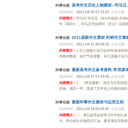
高考作文历史人物素材--司马
[
时事论据
]
添加时间：
2011-04-25 07:23:23
点击次数：
内容简介：
司马迁 司马迁（前145或前13
年（前I04），司马迁开始撰写《史记》后因替
2011届新作文素材,时鲜作文素
[
时事论据
]
添加时间：
2011-04-21 05:59:15
点击次数：
内容简介：
1.长江源最大冰川近40年退缩4
考察的数据：由于气候变暖，长江源最大冰川岗加
最新高考作文备考资料-常用课本
[
时事论据
]
添加时间：
2011-04-17 07:43:06
点击次数：
内容简介：
1、《再别康桥》:现实与天堂的
挥袖，感叹一声，竟成了文学史上经典的徐氏康桥.
最新时事作文素材与运用五则
[
时事论据
]
添加时间：
2011-04-14 03:56:43
点击次数：
内容简介：
一、李白故里起纷争 8月中旬以
出。李白的出生地四川江油，要求湖北安陆停止