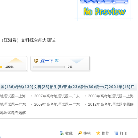
试（江浙卷）文科综合能力测试
踩一下
(0)
100%
0%
国(136)
考试(139)
文科(25)
招生(5)
普通(23)
综合(60)
统一(7)
2001年(16)
江
考地理试题—上海
2007年高考地理试题—广东
2008年高考地理试题—上海
卷
考地理试题—广东
卷文科基础
2009年高考地理试题—广东
文科大综合卷
2012年高考地理试题专题解
考地理试题专题解
文科基础地理部分
析16 区域自然资源综合开发
界区域为背景综合
利用
收藏
挑错
推荐
打印