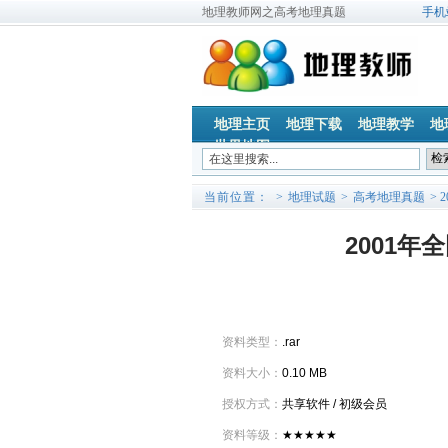
地理教师网之高考地理真题
手机
地理主页
地理下载
地理教学
地
世界地图
当前位置：
>
地理试题
>
高考地理真题
> 
2001
基本情况
资料类型：
.rar
资料大小：
0.10 MB
授权方式：
共享软件 / 初级会员
资料等级：
★★★★★