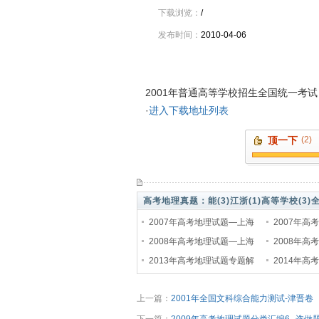
下载浏览：
/
发布时间：
2010-04-06
资料介绍
2001年普通高等学校招生全国统一考
·
进入下载地址列表
顶一下
(2)
高考地理真题：
能(3)
江浙(1)
高等学校(3)
全
浙卷(1)
2007年高考地理试题—上海
2007年高
文科大综合卷
2008年高考地理试题—上海
理科大综合
2008年高
理科大综合卷
2013年高考地理试题专题解
卷文科基础
2014年高
析15-区域自然资源综合开发
析12 以世
上一篇：
2001年全国文科综合能力测试-津晋卷
利用
题