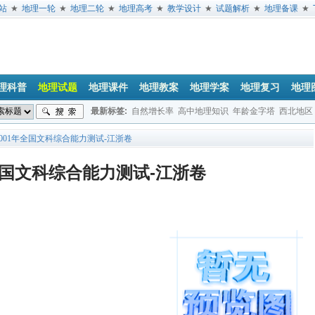
站
★
地理一轮
★
地理二轮
★
地理高考
★
教学设计
★
试题解析
★
地理备课
★
理科普
地理试题
地理课件
地理教案
地理学案
地理复习
地理
最新标签:
自然增长率
高中地理知识
年龄金字塔
西北地区
垂直地带性
地球公转
经度
日出方位
地方时
文综地理试题
2001年全国文科综合能力测试-江浙卷
年全国文科综合能力测试-江浙卷