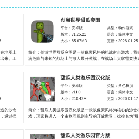
创游世界甜瓜突围
平台：安卓版
类型：动作游戏
版本：v1.25.21
语言：简体中文
6
大小：65.67MB
更新：2026-01-25
以在地图上
简介：创游世界甜瓜突围是一款像素风格的枪战射击游戏，我
西出来。工
满危险与未知的战场上与敌人展开激战，在战场上大家需要快
灵活移动，并准确射击
甜瓜人类游乐园汉化版
平台：安卓版
类型：角色扮演
版本：v11.0
语言：简体中文
8
大小：210.42M
更新：2026-01-17
打造的沙盒
简介：甜瓜人类游乐园汉化版是一款以像素风格为核心的沙盒
中，通过操
戏，玩家将进入一个由物理规则主导的开放世界，操控名为“甜
素生物进行自由
甜瓜人类游乐园官方版