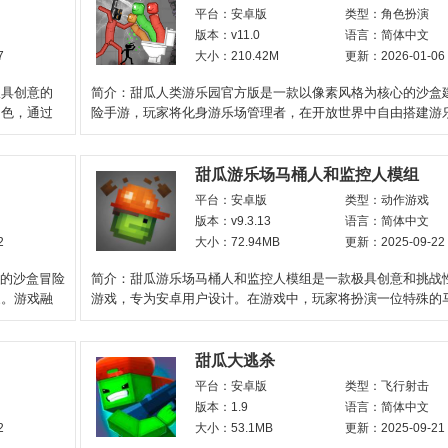
平台：安卓版
类型：角色扮演
版本：v11.0
语言：简体中文
7
大小：210.42M
更新：2026-01-06
款极具创意的
简介：甜瓜人类游乐园官方版是一款以像素风格为核心的沙盒
角色，通过
险手游，玩家将化身游乐场管理者，在开放世界中自由搭建游
设计建筑场景，并通
甜瓜游乐场马桶人和监控人模组
平台：安卓版
类型：动作游戏
版本：v9.3.13
语言：简体中文
2
大小：72.94MB
更新：2025-09-22
计的沙盒冒险
简介：甜瓜游乐场马桶人和监控人模组是一款极具创意和挑战
家。游戏融
游戏，专为安卓用户设计。在游戏中，玩家将扮演一位特殊的
色，在甜瓜游乐场中
甜瓜大逃杀
平台：安卓版
类型：飞行射击
版本：1.9
语言：简体中文
2
大小：53.1MB
更新：2025-09-21