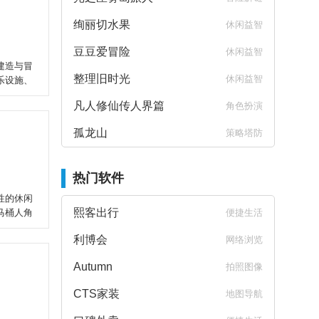
绚丽切水果
休闲益智
豆豆爱冒险
休闲益智
建造与冒
整理旧时光
休闲益智
乐设施、
凡人修仙传人界篇
角色扮演
孤龙山
策略塔防
热门软件
性的休闲
熙客出行
马桶人角
便捷生活
利博会
网络浏览
Autumn
拍照图像
CTS家装
地图导航