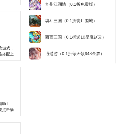
九州江湖情（0.1折免费版）
魂斗三国（0.1折丧尸围城）
西西三国（0.1折送10星魔赵云）
沙盒游戏，
逍遥游（0.1折每天领648金票）
格搭配上
辅助工
能点击畅