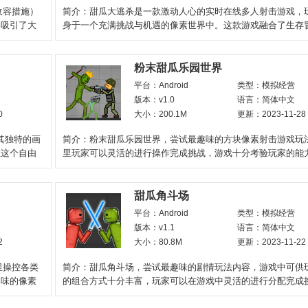
收容措施）
简介：甜瓜大逃杀是一款激动人心的实时在线多人射击游戏，
容吸引了大
身于一个充满挑战与机遇的像素世界中。这款游戏融合了生存
击竞技的元素，玩
粉末甜瓜乐园世界
平台：Android
类型：模拟经营
版本：v1.0
语言：简体中文
0
大小：200.1M
更新：2023-11-28
其独特的画
简介：粉末甜瓜乐园世界，尝试最趣味的方块像素射击游戏玩
在这个自由
里玩家可以灵活的进行操作完成挑战，游戏十分考验玩家的能
需要灵活操作完成挑战
甜瓜角斗场
平台：Android
类型：模拟经营
版本：v1.1
语言：简体中文
2
大小：80.8M
更新：2023-11-22
里操控各类
简介：甜瓜角斗场，尝试最趣味的剧情玩法内容，游戏中可供
趣味的像素
的组合方式十分丰富，玩家可以在游戏中灵活的进行分配完成
戏玩法趣味性十足，超多