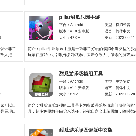
来完成任务。游戏没
pillar甜瓜乐园手游
平台：Android
类型：模拟经营
版本：v1.0 安卓版
语言：简体中文
9
大小：42.0M
更新：2023-09-11
象设计非常
简介：pillar甜瓜乐园手游是一款非常好玩的模拟创造类型的
有敌人把
玩家在游戏中可以制作多种武器，去击杀敌人，像素的游戏风
丰富有趣的玩法，深
甜瓜游乐场模组工具
平台：Android
类型：手游辅助
版本：v1.1 安卓版
语言：简体中文
3
大小：8.9M
更新：2023-08-28
大家可以自
简介：甜瓜游乐场模组工具是专为甜瓜游乐场玩家们所提供的
还是展现出
具，超多种模组任由你来选择，还能自定义上传模组，随时都
玩，操作简单使用方便，给
甜瓜游乐场圣诞版中文版