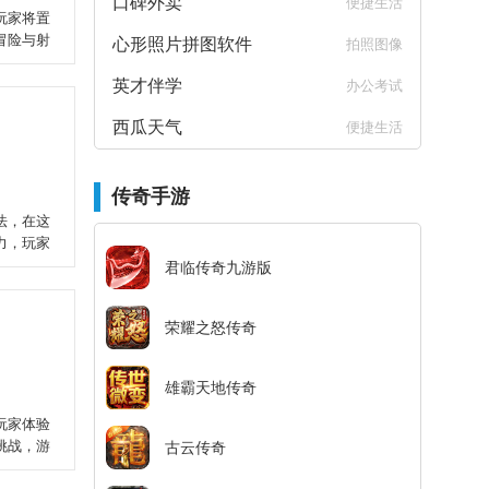
口碑外卖
便捷生活
玩家将置
冒险与射
心形照片拼图软件
拍照图像
英才伴学
办公考试
西瓜天气
便捷生活
传奇手游
法，在这
力，玩家
君临传奇九游版
荣耀之怒传奇
雄霸天地传奇
玩家体验
挑战，游
古云传奇