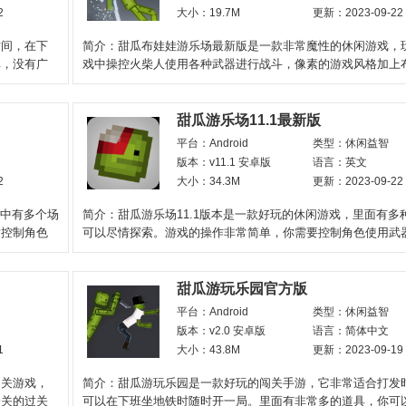
2
大小：19.7M
更新：2023-09-22
时间，在下
简介：甜瓜布娃娃游乐场最新版是一款非常魔性的休闲游戏，
单，没有广
戏中操控火柴人使用各种武器进行战斗，像素的游戏风格加上
物理引擎，给玩家一
甜瓜游乐场11.1最新版
平台：Android
类型：休闲益智
版本：v11.1 安卓版
语言：英文
2
大小：34.3M
更新：2023-09-22
戏中有多个场
简介：甜瓜游乐场11.1版本是一款好玩的休闲游戏，里面有多
指控制角色
可以尽情探索。游戏的操作非常简单，你需要控制角色使用武
过关卡。中途你可
甜瓜游玩乐园官方版
平台：Android
类型：休闲益智
版本：v2.0 安卓版
语言：简体中文
1
大小：43.8M
更新：2023-09-19
闯关游戏，
简介：甜瓜游玩乐园是一款好玩的闯关手游，它非常适合打发
一关的过关
可以在下班坐地铁时随时开一局。里面有非常多的道具，你可