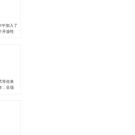
本中加入了
个开放性
式等你来
作，呈现