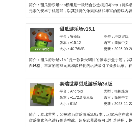
简介：甜瓜游乐场scp模组是一款结合沙盒模拟与scp（特殊
元素的安卓手机游戏，以其独特的像素风格和丰富的游戏内
量玩家。在这个充满
甜瓜游乐场v15.1
平台：安卓版
类型：塔防游戏
版本：v15.12
语言：简体中文
大小：40.76MB
更新：2025-09-2
简介：甜瓜游乐场v15.1是一款备受瞩目的像素沙盒手游，以
面风格、丰富的游戏元素和多样化的玩法吸引了众多玩家。
开放的沙盒世
泰瑞世界甜瓜游乐场3d版
平台：Android
类型：模拟经营
版本：v1.72.3 安卓版
语言：简体中文
大小：91M
更新：2023-11-2
简介：泰瑞世界，又被称为甜瓜游乐3D版本，玩家乐意在这
甜瓜像素角色进行创造挑战。超多武器装备可以打造使用，
挑战让很多玩家沉醉