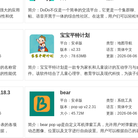
功能强大的应用
简介：DoDo不仅是一个简单的交流平台，它更是一个集群聊
特性和优
帖、语音开黑于一体的综合性社区。在这里，用户们可以轻松
己的超级群，享受多频
宝宝平特计划
平台：安卓版
类型：地图导航
版本：v2.33
语言：简体中文
6
大小：78.63MB
更新：2026-08-06
特的名称背
简介：宝宝平特计划是一款专为家长和儿童设计的互动学习与
色的性能优
件。该软件结合了儿童心理学、教育学以及现代科技，为孩子
一个安全、有趣且
.18.3
bear
平台：安卓版
类型：系统工具
版本：pop up v2.2.31
语言：简体中文
6
大小：45.72M
更新：2026-08-06
手表的各项
简介：bear pop up是自定义耳机弹窗工具，允许用户对弹窗
数据，
动态图像、位置以及文字进行自由设置。用户可以根据自己的
松打造出个性化