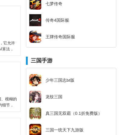
七梦传奇
传奇4国际服
王牌传奇国际服
具，它允许
I算法，
三国手游
少年三国志bt版
龙纹三国
旧、模糊的
的细节，
真三国无双霸（0.1折免费版）
三国一统天下九游版