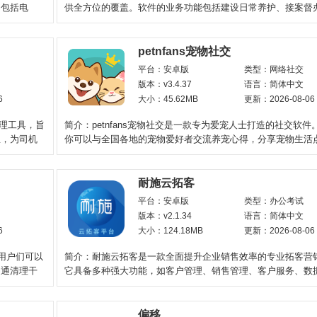
，包括电
供全方位的覆盖。软件的业务功能包括建设日常养护、接案督
管理等，它可以自
petnfans宠物社交
平台：安卓版
类型：网络社交
版本：v3.4.37
语言：简体中文
6
大小：45.62MB
更新：2026-08-06
管理工具，旨
简介：petnfans宠物社交是一款专为爱宠人士打造的社交软件
息，为司机
你可以与全国各地的宠物爱好者交流养宠心得，分享宠物生活
件内置丰富的功
耐施云拓客
平台：安卓版
类型：办公考试
版本：v2.1.34
语言：简体中文
6
大小：124.18MB
更新：2026-08-06
用户们可以
简介：耐施云拓客是一款全面提升企业销售效率的专业拓客营
通通清理干
它具备多种强大功能，如客户管理、销售管理、客户服务、数
等。这些功能能够
偏移