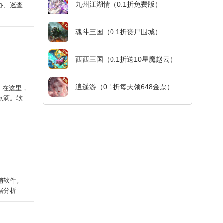
九州江湖情（0.1折免费版）
办、巡查
魂斗三国（0.1折丧尸围城）
西西三国（0.1折送10星魔赵云）
逍遥游（0.1折每天领648金票）
。在这里，
点滴。软
销软件。
据分析