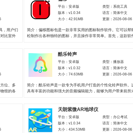
平台：安卓版
类型：系统工具
版本：v1.0.34
语言：简体中文
6
大小：42.91MB
更新：2026-08-06
具，用户们
简介：偏移图标包是一款非常实用的图标制作软件。它可以帮
后对比室外
松制作出各种独特的图标，并且操作非常简单。首先，这款软
大量的预设图标，用
酷乐铃声
平台：安卓版
类型：播放器
版本：v1.0.32
语言：简体中文
6
大小：74.63MB
更新：2026-08-06
全方位、多
简介：酷乐铃声是一款专为手机用户打造的个性化铃声软件。
博物馆的各
具有丰富的功能和强大的音频编辑能力，能够为用户带来前所
声制作体验。软
天朗紫微AR地球仪
平台：安卓版
类型：办公考试
版本：v1.0.34
语言：简体中文
6
大小：434.53MB
更新：2026-08-06