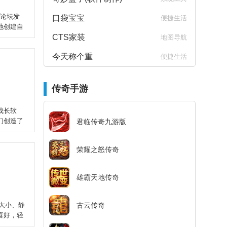
、论坛发
口袋宝宝
便捷生活
地创建自
CTS家装
地图导航
今天称个重
便捷生活
传奇手游
成长软
们创造了
君临传奇九游版
荣耀之怒传奇
雄霸天地传奇
的大小、静
古云传奇
喜好，轻