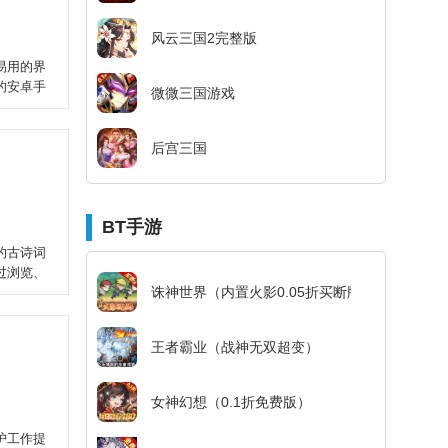
风云三国2完整版
易用的界
的安卓手
微微三国游戏
后宫三国
BT手游
的古诗词
过浏览、
诛神世界（内置火影0.05折买断版）
王者霸业（战神无双超变）
女神幻想（0.1折免费版）
护工作提