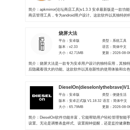
简介：apkmirror(论坛商店工具)v1.3.3 安卓最新版是一款
商店管理工具，专为android用户设计。这款软件以其独特的
势，在众多的
烧屏大法
平台：安卓版
类型：系统工具
版本：v2.33
语言：简体中文
大小：42.71MB
更新：2026-08-0
简介：烧屏大法是一款专为安卓用户设计的独特应用，其独
后隐藏着强大的功能。这款软件以其创新性的使用体验和出
化，在众多安卓应
DieselOn(dieselonlythebrave)V1
平台：安卓版
类型：便捷生活
版本：安卓正式版 V1.18.32
语言：简体中文
大小：65.79MB
更新：2026-08-0
简介：DieselOn软件功能丰富，它能帮助用户轻松管理智能
设置。无论是调整表盘样式、设置闹钟提醒，还是监控健康
DieselOn都能一键搞定。