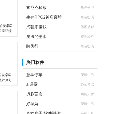
索尼克释放
角色扮演
生存RPG2神庙废墟
角色扮演
印机的安卓应
找茬来赚钱
休闲益智
公室环境
魔法的墨水
模拟经营
踏风行
角色扮演
热门软件
慧享停车
便捷生活
计的安卓应
值计算方
ai课堂
办公考试
拆趣盲盒
网购支付
好孕妈
便捷生活
奇妙盒子(软件制作)
系统工具