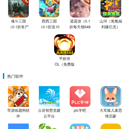
魂斗三国
西西三国
逍遥游（0.1
山河（免氪福
（0.1折丧尸
（0.1折送10
折每天领648
利爆亿充）
围城）
星魔赵云）
金票）
平妖传
OL（免费版
0.1折鬼灭之
刃）
热门软件
导游练题狗软
云岩智慧党建
plc学吧
大耳狐儿童思
件
云平台
维启蒙