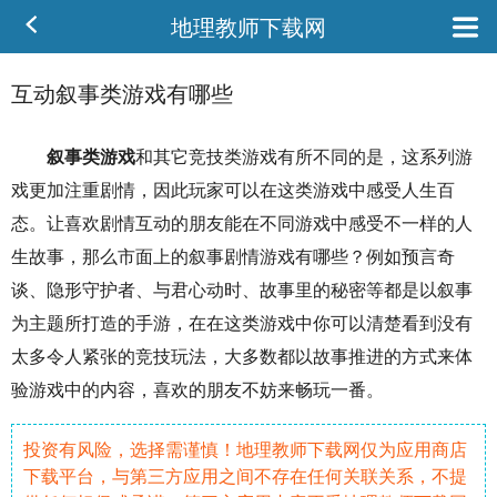
地理教师下载网
互动叙事类游戏有哪些
叙事
类游戏
和其它
竞技
类游戏有所不同的是，这系列游
戏更加注重
剧情
，因此玩家可以在这类游戏中感受
人生
百
态。让喜欢剧情
互动
的朋友能在不同游戏中感受不一样的人
生
故事
，那么市面上的叙事剧情游戏有哪些？例如预言奇
谈、隐形守护者、与君心动时、故事里的秘密等都是以叙事
为
主题
所打造的
手游
，在在这类游戏中你可以清楚看到没有
太多令人紧张的竞技玩法，大多数都以故事推进的方式来体
验游戏中的内容，喜欢的朋友不妨来
畅玩
一番。
投资有风险，选择需谨慎！地理教师下载网仅为应用商店
下载平台，与第三方应用之间不存在任何关联关系，不提