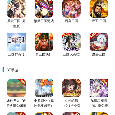
风云三国2完
微微三国游戏
后宫三国
帝王·三国
整版
三国群英传
真三国快打
三国大英雄
魔兽三国
BT手游
诛神世界（内
王者霸业（战
女神幻想
九州江湖情
置火影0.05折
神无双超变）
（0.1折免费
（0.1折免费
买断版）
版）
版）