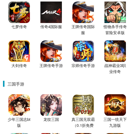
七梦传奇
传奇4国际服
王牌传奇国际
怪物杀手传奇
服
冒险安卓版
大剑传奇
王牌传奇手游
宗师传奇手游
战神霸业3职
业传奇
三国手游
少年三国志bt
龙纹三国
真三国无双霸
三国一统天下
版
（0.1折免费
九游版
版）