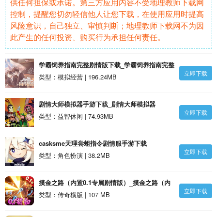
供任何担保或承诺。第三方应用内容不受地理教师下载网
控制，提醒您切勿轻信他人让您下载，在使用应用时提高
风险意识，自己独立、审慎判断；地理教师下载网不为因
此产生的任何投资、购买行为承担任何责任。
学霸饲养指南完整剧情版下载_学霸饲养指南完整
立即下载
剧情版安卓版
类型：模拟经营 | 196.24MB
剧情大师模拟器手游下载_剧情大师模拟器
立即下载
v1.0.17安卓版
类型：益智休闲 | 74.93MB
casksme天理尝蛆指令剧情服手游下载
立即下载
_casksme天理尝蛆指令剧情服v3.8.9安卓版
类型：角色扮演 | 38.2MB
摸金之路（内置0.1专属剧情版）_摸金之路（内
立即下载
置0.1专属剧情版）BT版下载
类型：传奇横版 | 107 MB