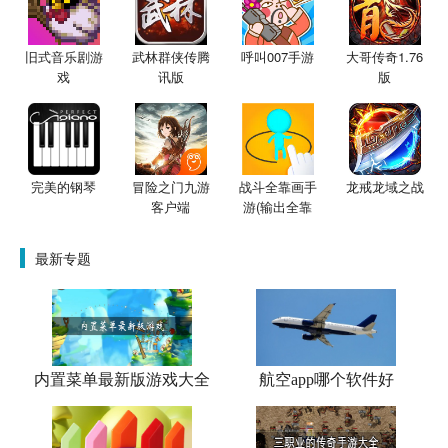
旧式音乐剧游
武林群侠传腾
呼叫007手游
大哥传奇1.76
戏
讯版
版
完美的钢琴
冒险之门九游
战斗全靠画手
龙戒龙域之战
客户端
游(输出全靠
画)
最新专题
内置菜单最新版游戏大全
航空app哪个软件好