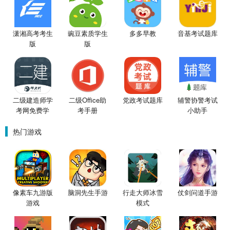
潇湘高考考生
豌豆素质学生
多多早教
音基考试题库
版
版
二级建造师学
二级Office助
党政考试题库
辅警协警考试
考网免费学
考手册
小助手
热门游戏
像素车九游版
脑洞先生手游
行走大师冰雪
仗剑问道手游
游戏
模式