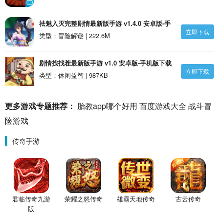
祛魅入灭完整剧情最新版手游 v1.4.0 安卓版-手
立即下载
机版下载
类型：冒险解谜 | 222.6M
剧情找找茬最新版手游 v1.0 安卓版-手机版下载
立即下载
类型：休闲益智 | 987KB
更多游戏专题推荐：
胎教app哪个好用
百度游戏大全
战斗冒
险游戏
传奇手游
君临传奇九游
荣耀之怒传奇
雄霸天地传奇
古云传奇
版