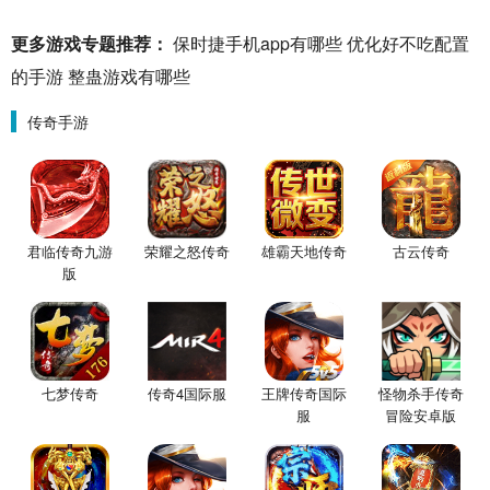
更多游戏专题推荐：
保时捷手机app有哪些
优化好不吃配置
的手游
整蛊游戏有哪些
传奇手游
君临传奇九游
荣耀之怒传奇
雄霸天地传奇
古云传奇
版
七梦传奇
传奇4国际服
王牌传奇国际
怪物杀手传奇
服
冒险安卓版