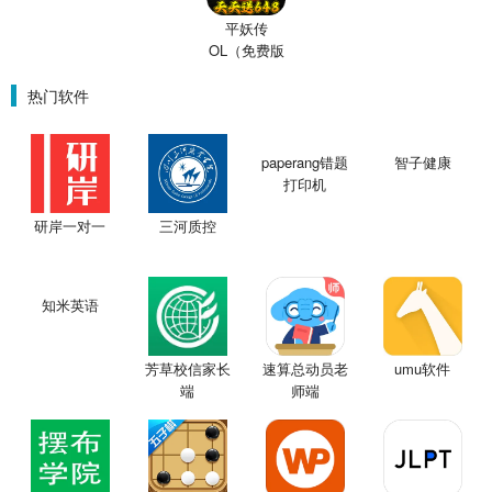
平妖传
OL（免费版
0.1折鬼灭之
刃）
热门软件
paperang错题
智子健康
打印机
研岸一对一
三河质控
知米英语
芳草校信家长
速算总动员老
umu软件
端
师端