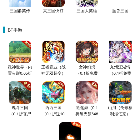
三国群英传
真三国快打
三国大英雄
魔兽三国
BT手游
诛神世界（内
王者霸业（战
女神幻想
九州江湖情
置火影0.05折
神无双超变）
（0.1折免费
（0.1折免费
买断版）
版）
版）
魂斗三国
西西三国
逍遥游（0.1
山河（免氪福
（0.1折丧尸
（0.1折送10
折每天领648
利爆亿充）
围城）
星魔赵云）
金票）