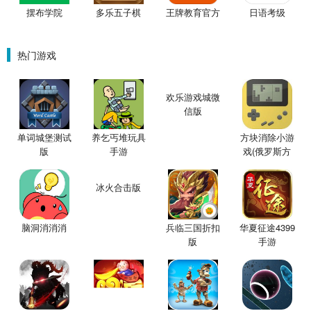
摆布学院
多乐五子棋
王牌教育官方
日语考级
热门游戏
欢乐游戏城微
信版
单词城堡测试
养乞丐堆玩具
方块消除小游
版
手游
戏(俄罗斯方
块)
冰火合击版
脑洞消消消
兵临三国折扣
华夏征途4399
版
手游