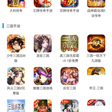
大剑传奇
王牌传奇手游
宗师传奇手游
战神霸业3职
业传奇
三国手游
少年三国志bt
龙纹三国
真三国无双霸
三国一统天下
版
（0.1折免费
九游版
版）
风云三国2完
微微三国游戏
后宫三国
帝王·三国
整版