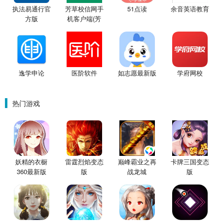
执法易通行官
芳草校信网手
51点读
余音英语教育
方版
机客户端(芳
草学习社
逸学申论‬
医阶软件
如志愿最新版
学府网校
热门游戏
妖精的衣橱
雷霆烈焰变态
巅峰霸业之再
卡牌三国变态
360最新版
版
战龙城
版