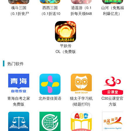
魂斗三国
西西三国
逍遥游（0.1
山河（免氪福
（0.1折丧尸
（0.1折送10
折每天领648
利爆亿充）
围城）
星魔赵云）
金票）
平妖传
OL（免费版
0.1折鬼灭之
刃）
热门软件
青海自考之家
北外壹佳英语
猫太子学习机
C30云课堂官
免费版
(错题打印)
方版