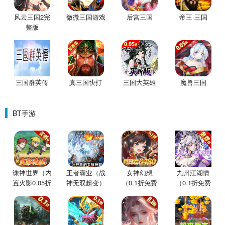
风云三国2完
微微三国游戏
后宫三国
帝王·三国
整版
三国群英传
真三国快打
三国大英雄
魔兽三国
BT手游
诛神世界（内
王者霸业（战
女神幻想
九州江湖情
置火影0.05折
神无双超变）
（0.1折免费
（0.1折免费
买断版）
版）
版）