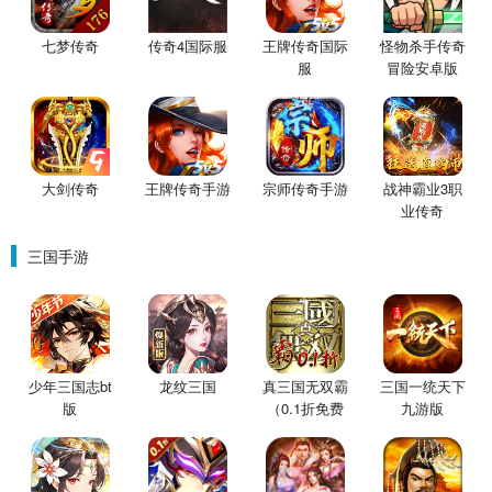
七梦传奇
传奇4国际服
王牌传奇国际
怪物杀手传奇
服
冒险安卓版
大剑传奇
王牌传奇手游
宗师传奇手游
战神霸业3职
业传奇
三国手游
少年三国志bt
龙纹三国
真三国无双霸
三国一统天下
版
（0.1折免费
九游版
版）