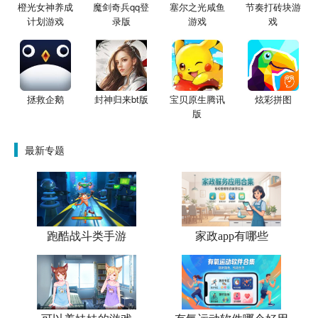
橙光女神养成
魔剑奇兵qq登
塞尔之光咸鱼
节奏打砖块游
计划游戏
录版
游戏
戏
拯救企鹅
封神归来bt版
宝贝原生腾讯
炫彩拼图
版
最新专题
跑酷战斗类手游
家政app有哪些