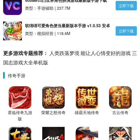
vcoser凹凸世界角色扮演游戏最新版手游下载
立即下载
_vcoser凹凸世界角色扮演游戏最新版v2.7.8 官
类型：手游辅助 | 237.7M
方版安卓版
软绵绵可爱角色便当最新版本手游 v1.0.53 安卓
立即下载
版-手机版下载
类型：模拟经营 | 118.6M
更多游戏专题推荐：
人类跌落梦境
能让人心情变好的游戏
三
国志游戏大全单机版
传奇手游
君临传奇九游
荣耀之怒传奇
雄霸天地传奇
古云传奇
版