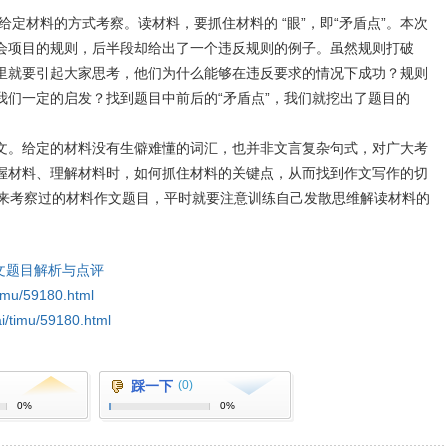
定材料的方式考察。读材料，要抓住材料的 “眼”，即“矛盾点”。本次
会项目的规则，后半段却给出了一个违反规则的例子。虽然规则打破
里就要引起大家思考，他们为什么能够在违反要求的情况下成功？规则
我们一定的启发？找到题目中前后的“矛盾点”，我们就挖出了题目的
。给定的材料没有生僻难懂的词汇，也并非文言复杂句式，对广大考
握材料、理解材料时，如何抓住材料的关键点，从而找到作文写作的切
以来考察过的材料作文题目，平时就要注意训练自己发散思维解读材料的
作文题目解析与点评
/timu/59180.html
ai/timu/59180.html
踩一下
(0)
0%
0%