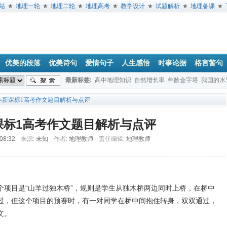
站
★
地理一轮
★
地理二轮
★
地理高考
★
教学设计
★
试题解析
★
地理备课
★
优美的段落
优美诗句
爱情句子
人生感悟
时事论据
格言警句
最新标签:
高中地理知识
自然增长率
年龄金字塔
我国的水
山地
气候
14年新课标1高考作文题目解析与点评
新课标1高考作文题目解析与点评
 08:32
来源:
未知
作者:
地理教师
责任编辑:
地理教师
目是“山羊过独木桥”，规则是学生从独木桥两边同时上桥，在桥中
过，但这个项目的预赛时，有一对同学在桥中间抱住转身，双双通过，
文。
：