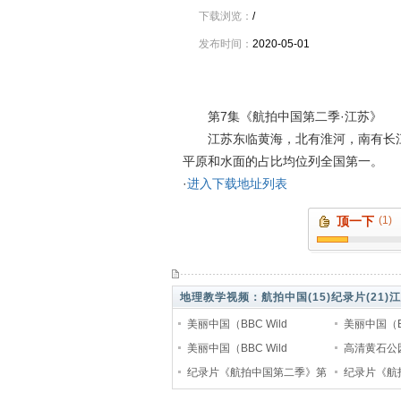
下载浏览：
/
发布时间：
2020-05-01
资料介绍
第7集《航拍中国第二季·江苏》
江苏东临黄海，北有淮河，南有长江
平原和水面的占比均位列全国第一。
·
进入下载地址列表
顶一下
(1)
地理教学视频：
航拍中国(15)
纪录片(21)
江
美丽中国（BBC Wild
美丽中国（BB
China）纪录片-6.潮汐更迭
美丽中国（BBC Wild
China）纪
高清黄石公
China）纪录片-2.香格里拉
纪录片《航拍中国第二季》第
Yellowst
纪录片《航
六集福建
金秋
五集广东