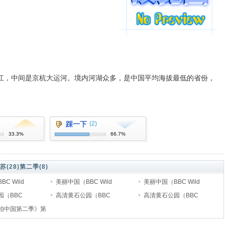
，中间是京杭大运河。境内河湖众多，是中国平均海拔最低的省份，
踩一下
(2)
33.3%
66.7%
苏(28)
第二季(8)
C Wild
美丽中国（BBC Wild
美丽中国（BBC Wild
录片-5.熊猫之地
园（BBC
China）纪录片-4.长城以外
高清黄石公园（BBC
China）纪录片-3.西藏
高清黄石公园（BBC
one）纪录片下载--3.
拍中国第二季》第
Yellowstone）纪录片下载--2.
Yellowstone）纪录片下载--1.
酷夏
寒冬