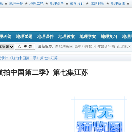
站
★
地理一轮
★
地理二轮
★
地理高考
★
教学设计
★
试题解析
★
地理备课
★
理科普
地理试题
地理课件
地理教案
地理学案
地理复习
地理
最新标签:
自然增长率
高中地理知识
年龄金字塔
西北地区
垂直地带性
地球公转
经度
日出方位
地方时
文综地理试题
 纪录片《航拍中国第二季》第七集江苏
航拍中国第二季》第七集江苏