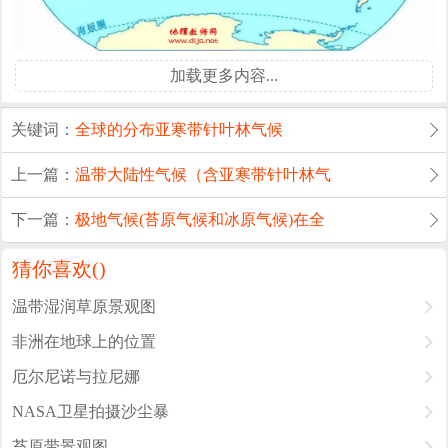
加载更多内容...
关键词：
全球的分布
亚寒带针叶林气候
上一篇：
温带大陆性气候（含亚寒带针叶林气
下一篇：
极地气候(苔原气候和冰原气候)在全
猜你喜欢(
)
温带湿润草原景观图
非洲在地球上的位置
厄尔尼诺与拉尼娜
NASA卫星拍摄沙尘暴
苔原带景观图