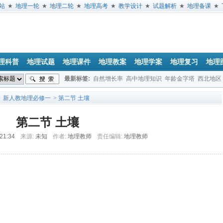
站
★
地理一轮
★
地理二轮
★
地理高考
★
教学设计
★
试题解析
★
地理备课
★
理科普
地理试题
地理课件
地理教案
地理学案
地理复习
地理
最新标签:
自然增长率
高中地理知识
年龄金字塔
西北地区
垂直地带性
地球公转
经度
日出方位
地方时
文综地理试题
>
新人教地理必修一
> 第二节 土壤
第二节 土壤
 21:34
来源:
未知
作者:
地理教师
责任编辑:
地理教师