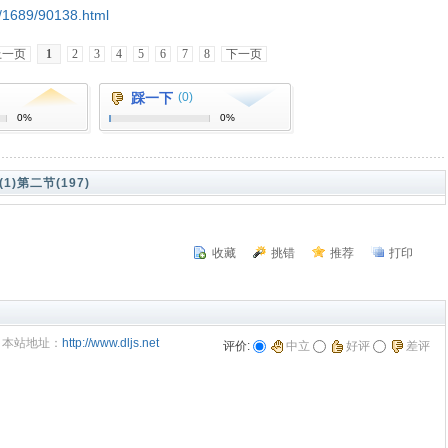
kb/1689/90138.html
上一页
1
2
3
4
5
6
7
8
下一页
踩一下
(0)
0%
0%
1)
第二节(197)
收藏
挑错
推荐
打印
本站地址：
http://www.dljs.net
评价:
中立
好评
差评