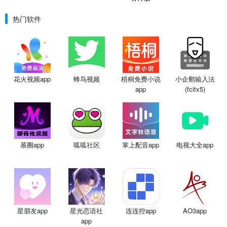
热门软件
花火视频app
蜂鸟视频
梧桐免费小说
小企鹅输入法
app
(fcitx5)
慕圈app
呱呱社区
掌上配音app
电视大全app
星朋友app
星光恋语社
连连控app
AO3app
app