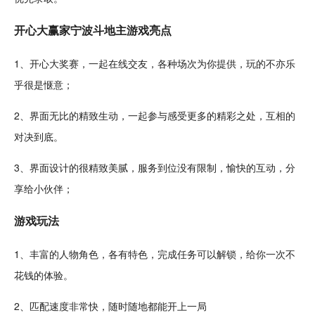
开心大赢家宁波斗地主游戏亮点
1、开心大奖赛，一起在线
交友
，各种场次为你提供，玩的不亦乐
乎很是惬意；
2、界面无比的精致生动，一起参与感受更多的精彩之处，互相的
对决
到底。
3、界面
设计
的很精致美腻，服务到位没有限制，
愉快
的
互动
，分
享给小伙伴；
游戏玩法
1、丰富的
人物
角色
，各有特色，完成
任务
可以
解锁
，给你一次不
花钱的体验。
2、匹配速度非常快，
随时
随地都能开上一局