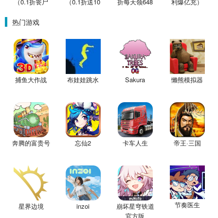
（0.1折丧尸
（0.1折送10
折每天领648
利爆亿充）
围城）
星魔赵云）
金票）
热门游戏
捕鱼大作战
布娃娃跳水
Sakura
懒熊模拟器
奔腾的富贵号
忘仙2
卡车人生
帝王·三国
节奏医生
星界边境
inzoi
崩坏星穹铁道
官方版