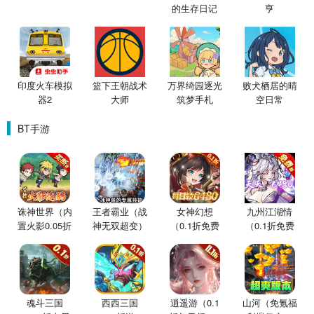
的生存日记
亨
印度火车模拟
篮下王朝战术
万界绮园逐光
败犬栖居的晴
器2
大师
筑梦手札
空日常
BT手游
诛神世界（内
王者霸业（战
女神幻想
九州江湖情
置火影0.05折
神无双超变）
（0.1折免费
（0.1折免费
买断版）
版）
版）
魂斗三国
西西三国
逍遥游（0.1
山河（免氪福