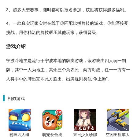
3、超多
大型
赛事，随时都可以报名参加，获胜将获得超多
福利
。
4、一款真实玩家实时在线于你匹配比拼牌技的游戏，你能否接受
挑战
，用你精湛的牌技碾压其他玩家，获得晋级。
游戏介绍
宁波斗地主是
流行
于宁波本地的牌类游戏，该游戏由四人玩一副
牌，其中一人为地主，其余三个为农民，两方对战，任一一方有一
人将手中的牌出完即此方胜出。出牌规则类似“争上游”。
相似游戏
粉碎四人组
萌宠爱合成
末日少女珍娜
空闲出租车大