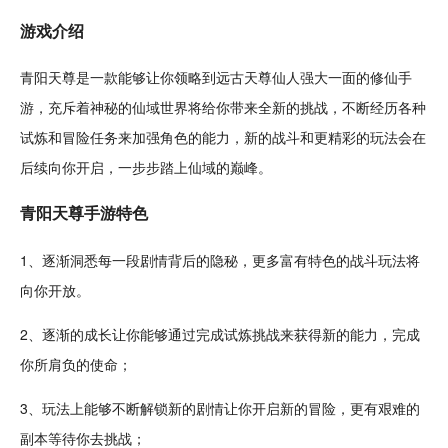
游戏介绍
青阳天尊是一款能够让你领略到远古天尊仙人强大一面的
修仙
手
游，充斥着神秘的仙域世界将给你带来全新的
挑战
，不断经历各种
试炼和
冒险
任务来加强
角色
的能力，新的战斗和更精彩的玩法会在
后续向你开启，一步步踏上仙域的巅峰。
青阳天尊手游特色
1、逐渐洞悉每一段
剧情
背后的隐秘，更多富有特色的战斗玩法将
向你开放。
2、逐渐的
成长
让你能够通过完成试炼挑战来获得新的能力，完成
你所肩负的使命；
3、玩法上能够不断
解锁
新的剧情让你开启新的冒险，更有艰难的
副本等待你去挑战；