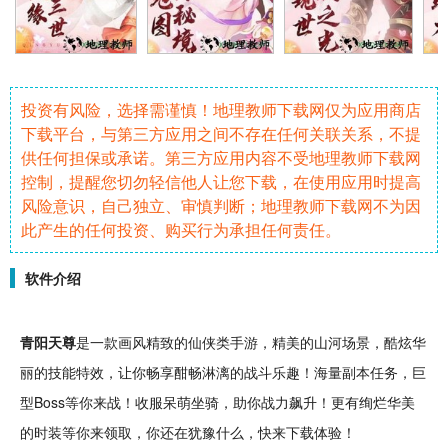
投资有风险，选择需谨慎！地理教师下载网仅为应用商店
下载平台，与第三方应用之间不存在任何关联关系，不提
供任何担保或承诺。第三方应用内容不受地理教师下载网
控制，提醒您切勿轻信他人让您下载，在使用应用时提高
风险意识，自己独立、审慎判断；地理教师下载网不为因
此产生的任何投资、购买行为承担任何责任。
软件介绍
青阳天尊
是一款画风精致的
仙侠
类
手游
，
精美
的山河场景，
酷炫
华
丽的
技能
特效
，让你畅享酣畅淋漓的
战斗
乐趣！海量副本
任务
，巨
型Boss等你来战！收服
呆
萌
坐骑
，助你战力飙升！更有绚烂华美
的
时装
等你来领取，你还在犹豫什么，快来下载体验！