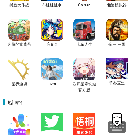
捕鱼大作战
布娃娃跳水
Sakura
懒熊模拟器
奔腾的富贵号
忘仙2
卡车人生
帝王·三国
节奏医生
星界边境
inzoi
崩坏星穹铁道
官方版
热门软件