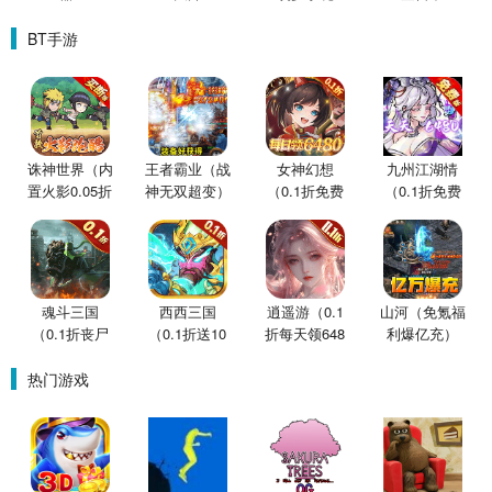
BT手游
诛神世界（内
王者霸业（战
女神幻想
九州江湖情
置火影0.05折
神无双超变）
（0.1折免费
（0.1折免费
买断版）
版）
版）
魂斗三国
西西三国
逍遥游（0.1
山河（免氪福
（0.1折丧尸
（0.1折送10
折每天领648
利爆亿充）
围城）
星魔赵云）
金票）
热门游戏