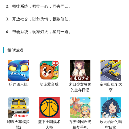
2、师徒系统，师徒一心，同去同归。
3、开放
社交
，以剑为情，极致修仙。
4、帮会系统，玩家灯火，星河一道。
相似游戏
粉碎四人组
萌宠爱合成
末日少女珍娜
空闲出租车大
的生存日记
亨
印度火车模拟
篮下王朝战术
万界绮园逐光
败犬栖居的晴
器2
大师
筑梦手札
空日常