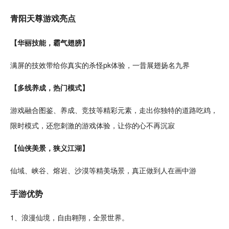
青阳天尊游戏亮点
【华丽技能，霸气翅膀】
满屏的技效带给你真实的杀怪
pk
体验，一昔展翅扬名九界
【多线
养成
，
热门
模式】
游戏融合
图鉴
、养成、
竞技
等精彩元素，走出你独特的道路
吃鸡
，
限时模式，还您
刺激
的游戏体验，让你的心不再沉寂
【仙侠美景，狭义
江湖
】
仙域、峡谷、熔岩、
沙漠
等精美场景，真正做到人在画中游
手游优势
1、
浪漫
仙境，
自由
翱翔，全景世界。