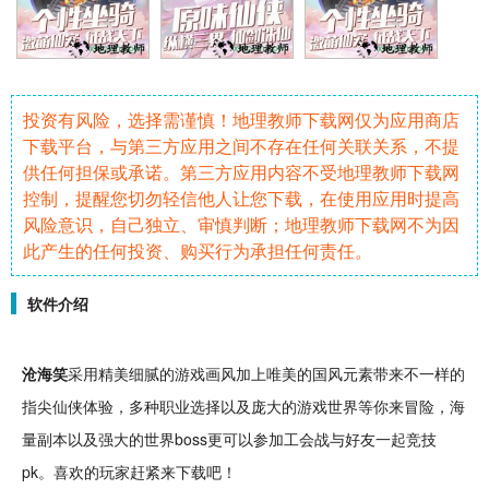
投资有风险，选择需谨慎！地理教师下载网仅为应用商店
下载平台，与第三方应用之间不存在任何关联关系，不提
供任何担保或承诺。第三方应用内容不受地理教师下载网
控制，提醒您切勿轻信他人让您下载，在使用应用时提高
风险意识，自己独立、审慎判断；地理教师下载网不为因
此产生的任何投资、购买行为承担任何责任。
软件介绍
沧海笑
采用
精美
细腻的游戏画风加上
唯美
的
国风
元素带来不一样的
指尖
仙侠
体验，多种
职业
选择以及庞大的游戏世界等你来
冒险
，海
量副本以及强大的世界boss更可以参加工会战与好友一起
竞技
pk
。喜欢的玩家赶紧来下载吧！