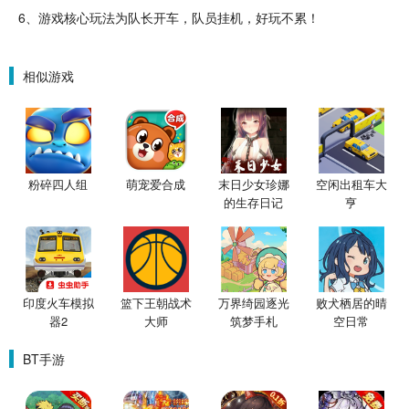
6、游戏核心玩法为队长
开车
，队员
挂机
，
好玩
不累！
相似游戏
粉碎四人组
萌宠爱合成
末日少女珍娜
空闲出租车大
的生存日记
亨
印度火车模拟
篮下王朝战术
万界绮园逐光
败犬栖居的晴
器2
大师
筑梦手札
空日常
BT手游