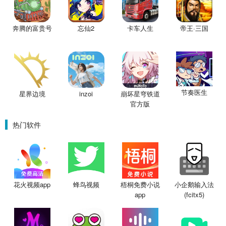
奔腾的富贵号
忘仙2
卡车人生
帝王·三国
节奏医生
星界边境
inzoi
崩坏星穹铁道
官方版
热门软件
花火视频app
蜂鸟视频
梧桐免费小说
小企鹅输入法
app
(fcitx5)