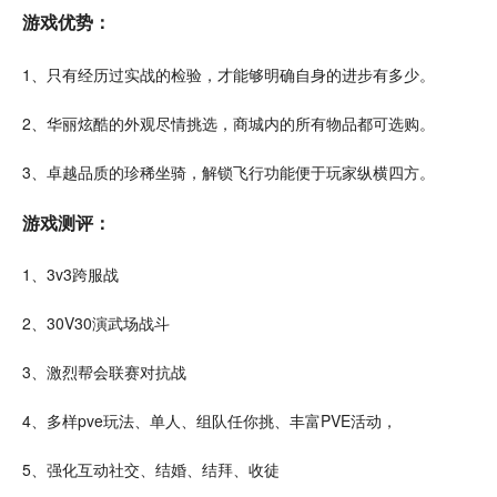
游戏优势：
1、只有经历过实战的检验，才能够明确自身的进步有多少。
2、华丽
炫酷
的外观尽情挑选，商城内的所有物品都可选购。
3、卓越品质的珍稀
坐骑
，
解锁
飞行
功能便于玩家纵横四方。
游戏
测评
：
1、
3v3
跨服
战
2、30V30演武场战斗
3、激烈帮会联赛
对抗
战
4、多样
pve
玩法、
单人
、
组队
任你挑、丰富PVE活动，
5、强化互动社交、
结婚
、结拜、收徒