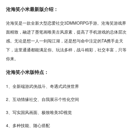
沧海笑
小米
最新
版介绍：
沧海笑是一款全新
大型
恋爱
社交
3D
MMO
RPG
手游
。沧海笑游戏界
面精致，融进了墨笔画唯美
古风
原素，提高了
手机
游戏的总体层次
感。无论是想一人一剑闯
江湖
，还是想与命中注定的TA携手走天
下，这里通通都能满足你。
玩法多
样，
战斗
精彩，社交丰富，只等
你来。
沧海笑小米版特点：
1、全新端游
武侠
战斗、
奇遇
式武侠世界
2、
互动
情缘社交、自我展示个性化
空间
3、写实国风画面、极致唯美3D视觉
4、多种
技能
、随心搭配