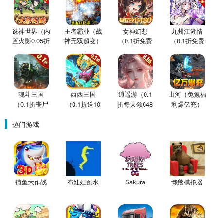
诛神世界（内
王者霸业（战
女神幻想
九州江湖情
置火影0.05折
神无双超变）
（0.1折免费
（0.1折免费
买断版）
版）
版）
魂斗三国
西西三国
逍遥游（0.1
山河（免氪福
（0.1折丧尸
（0.1折送10
折每天领648
利爆亿充）
围城）
星魔赵云）
金票）
热门游戏
捕鱼大作战
布娃娃跳水
Sakura
懒熊模拟器