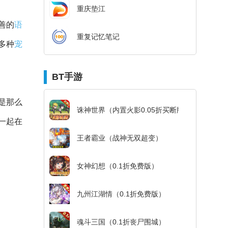
重庆垫江
善的
语
重复记忆笔记
多种
宠
BT手游
是那么
诛神世界（内置火影0.05折买断版）
一起在
王者霸业（战神无双超变）
女神幻想（0.1折免费版）
九州江湖情（0.1折免费版）
魂斗三国（0.1折丧尸围城）