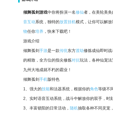
倾舞孤剑游戏
中你将扮演一名
修仙
者，在美轮美奂
音
互动
系统，独特的
放置
挂机
模式，让你可以解放
物
任你
培养
，快来下载吧！
游戏介绍
倾舞孤剑
手游
是一款
传统
东方
渡劫
修炼成仙即时战
的精致，全方位的指尖修炼
对抗
玩法，各种仙宠法
九州大地成就不朽的霸业！
倾舞孤剑
手机
版特色
1、强大的
技能
和法器系统，根据你的
角色
等级不
2、实时语音互动系统，战斗中解放你的双手，时
3、丰富锁阳的日常活动，
随机
抽取各种不同灵宠