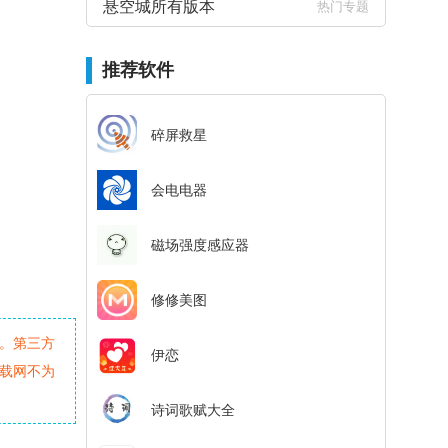
悬空城所有版本
热门专题
推荐软件
碎屏救星
会电电器
磁场强度感应器
修修美图
。第三方
伊恋
载网不为
诗词歌赋大全