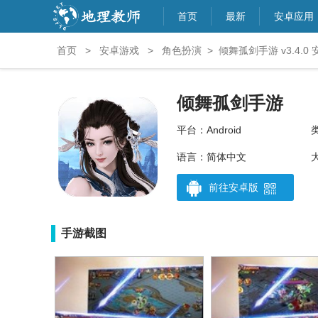
首页
最新
安卓应用
首页
>
安卓游戏
>
角色扮演
>
倾舞孤剑手游 v3.4.
倾舞孤剑手游
平台：Android
语言：简体中文
大
前往安卓版
手游截图