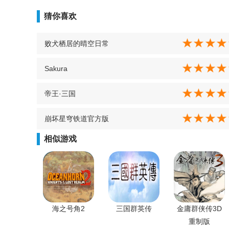
猜你喜欢
败犬栖居的晴空日常
Sakura
帝王·三国
崩坏星穹铁道官方版
相似游戏
海之号角2
三国群英传
金庸群侠传3D
重制版