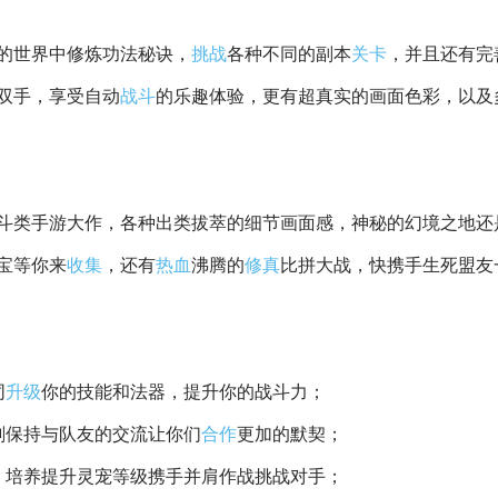
的世界中修炼功法秘诀，
挑战
各种不同的副本
关卡
，并且还有完
双手，享受自动
战斗
的乐趣体验，更有超真实的画面色彩，以及
斗类手游大作，各种出类拔萃的细节画面感，神秘的幻境之地还
宝等你来
收集
，还有
热血
沸腾的
修真
比拼大战，快携手生死盟友
同
升级
你的技能和法器，提升你的战斗力；
刻保持与队友的交流让你们
合作
更加的默契；
，培养提升灵宠等级携手并肩作战挑战对手；