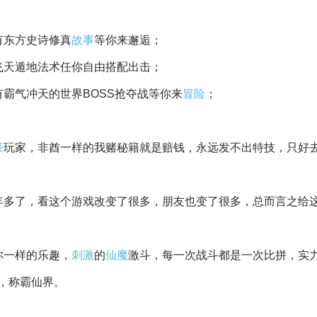
有东方史诗修真
故事
等你来邂逅；
飞天遁地法术任你自由搭配出击；
霸气冲天的世界BOSS抢夺战等你来
冒险
；
豪
玩家，非酋一样的我赌秘籍就是赔钱，永远发不出特技，只好
年多了，看这个游戏改变了很多，朋友也变了很多，总而言之给
你一样的乐趣，
刺激
的
仙魔
激斗，每一次战斗都是一次比拼，实
，称霸仙界。