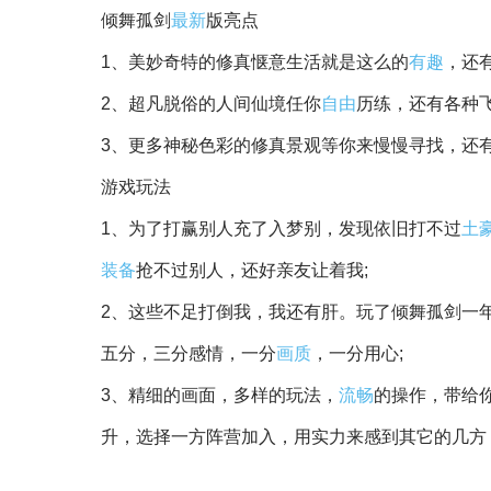
倾舞孤剑
最新
版亮点
1、美妙奇特的修真惬意生活就是这么的
有趣
，还
2、超凡脱俗的人间仙境任你
自由
历练，还有各种
3、更多神秘色彩的修真景观等你来慢慢寻找，还有
游戏玩法
1、为了打赢别人充了入梦别，发现依旧打不过
土
装备
抢不过别人，还好亲友让着我;
2、这些不足打倒我，我还有肝。玩了倾舞孤剑一
五分，三分感情，一分
画质
，一分用心;
3、精细的画面，多样的玩法，
流畅
的操作，带给
升，选择一方阵营加入，用实力来感到其它的几方