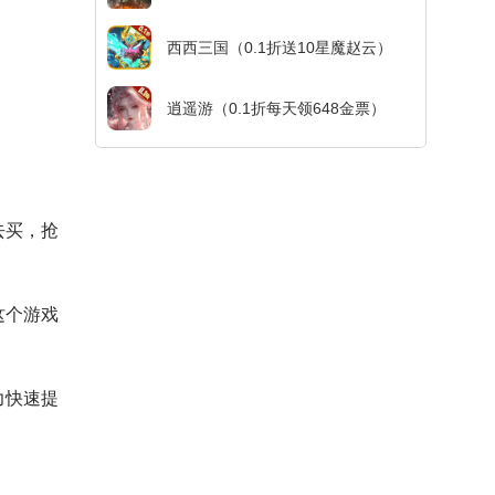
西西三国（0.1折送10星魔赵云）
逍遥游（0.1折每天领648金票）
去买，抢
这个游戏
力快速提