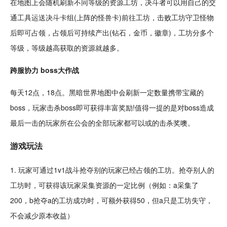
在地图上会
随机
刷新不同等级的
资源
工坊，决斗者可以用自己的
交
通
工具运送决斗卡组(上阵的
怪兽
卡)前往工坊，击败工坊守卫
怪物
后即可占领，占领后可持续产出(
钻石
，
金币
，徽章)，工坊分多个
等级，等级越高获取的资源就越多。
跨服
协力 boss大作战
每天12点，18点。黑暗
世界地图
中会刷新一定数量携带宝藏的
boss，玩家击杀boss即可获得丰富
奖励
!值得一提的是对boss造成
最后一击的玩家所在公会的全部玩家都可以或的击杀奖噢。
游戏玩法
1. 玩家可通过
1v1
战斗抢夺别的玩家已经占领的工坊。抢夺别人的
工坊时，可获得该玩家采集资源的一定比例（例如：a采集了
200，b抢夺a的工坊成功时，可额外获得50，但a只是工坊失守，
不会减少原本收益）