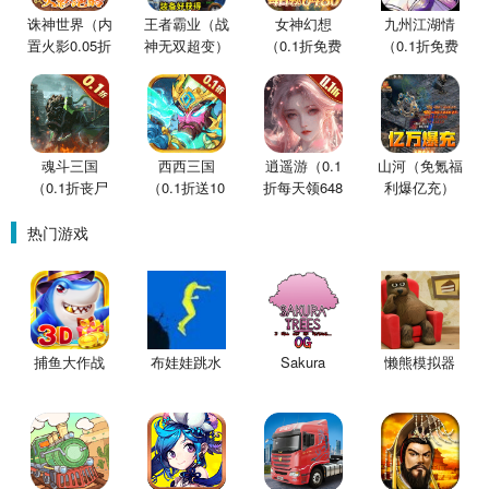
诛神世界（内
王者霸业（战
女神幻想
九州江湖情
置火影0.05折
神无双超变）
（0.1折免费
（0.1折免费
买断版）
版）
版）
魂斗三国
西西三国
逍遥游（0.1
山河（免氪福
（0.1折丧尸
（0.1折送10
折每天领648
利爆亿充）
围城）
星魔赵云）
金票）
热门游戏
捕鱼大作战
布娃娃跳水
Sakura
懒熊模拟器