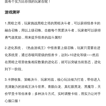
面有个实力比你强的玩家在呢！
游戏
测评
1.黑暗之塔，玩家
挑战
黑暗之塔的黑暗决斗者，可以获得怪兽卡的
融合召唤，用以上级召唤。击败每个黑爱决斗者，玩家都可以获得
勇气值奖励，用来提升怪兽的战斗
属性
!
2.
进化
系统，《热血游戏王》中怪兽要上级召唤，玩家只需要在进
化系统里，通过
吞噬
同星级的怪兽卡，达到+10进化等级~~~然后
在黑暗之塔里
收集
相应数量的进化石，就可以突破当前形态，进化
到下一阶段。
3.卡牌收集、
策略
决斗、玩家
对战
，核心玩法倾力打造，带你进入
充满魅力的游戏王决斗世界。青眼白
龙
、真红眼黑龙、黑魔导，天
价罕贵卡等你来拿；多种决斗方式、实时调整卡组，用实力让对手
心服口服！