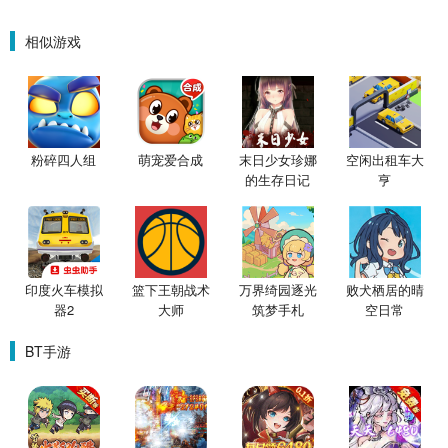
相似游戏
粉碎四人组
萌宠爱合成
末日少女珍娜
空闲出租车大
的生存日记
亨
印度火车模拟
篮下王朝战术
万界绮园逐光
败犬栖居的晴
器2
大师
筑梦手札
空日常
BT手游