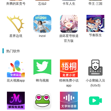
奔腾的富贵号
忘仙2
卡车人生
帝王·三国
节奏医生
星界边境
inzoi
崩坏星穹铁道
官方版
热门软件
花火视频app
蜂鸟视频
梧桐免费小说
小企鹅输入法
app
(fcitx5)