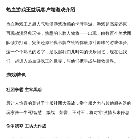
热血游戏王益玩客户端游戏介绍
热血游戏王是
超人
气
动漫
游戏改编的卡牌手游。游戏超高度还原，
再现动漫经典玩法，熟悉的卡牌
人物
将一一出现，由数百个
美术
团
队
倾力打造，完美还原经典卡牌立绘给你最原汁原味的游戏体验。
这一个个熟悉的名字，足以起我们儿时勾的快乐回忆，现在让我
们一起进入热血游戏王的世界，与他们携手
战斗
拯救世界。
游戏特色
社团争霸 主宰黑暗
最让人惊喜的莫过于十服社团大混战，举全服之力与其他服务器的
玩家决一生死!智慧、激战、荣誉，王对王，将对将!激情从未停息!
你争我夺 工坊
大作战