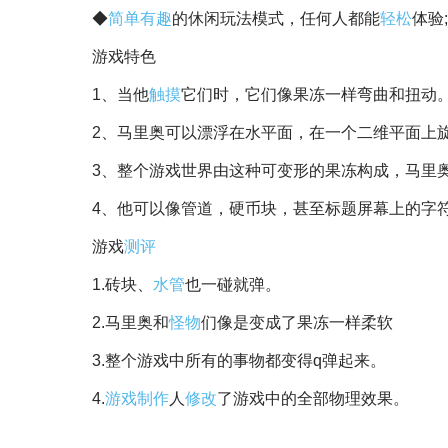
◆
简单
有趣
的休闲玩法模式，任何人都能
轻松
体验;
游戏特色
1、当他
触摸
它们时，它们像果冻一样弯曲和扭动
2、马里奥可以漂浮在水平面，在一个二维平面上
3、整个游戏世界由这种可变形的果冻构成，马里
4、他可以像管道，硬币块，甚至标题屏幕上的字符
游戏
测评
1.砖块、
水管
也一碰就弹。
2.马里奥和
怪物
们像是变成了果冻一样柔软
3.整个游戏中所有的事物都变得q弹起来。
4.
游戏制作
人
修改
了游戏中的全部物理效果。