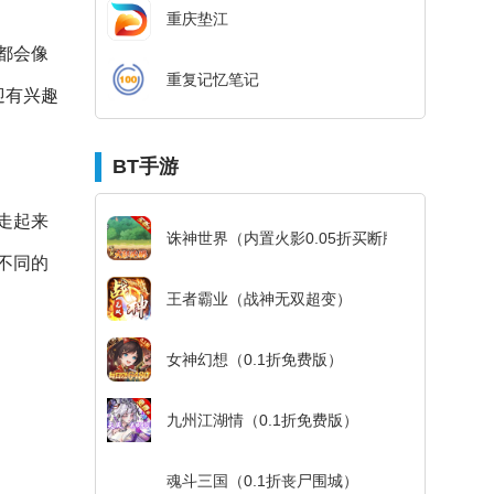
重庆垫江
都会像
重复记忆笔记
迎有兴趣
BT手游
走起来
诛神世界（内置火影0.05折买断版）
不同的
王者霸业（战神无双超变）
女神幻想（0.1折免费版）
九州江湖情（0.1折免费版）
魂斗三国（0.1折丧尸围城）