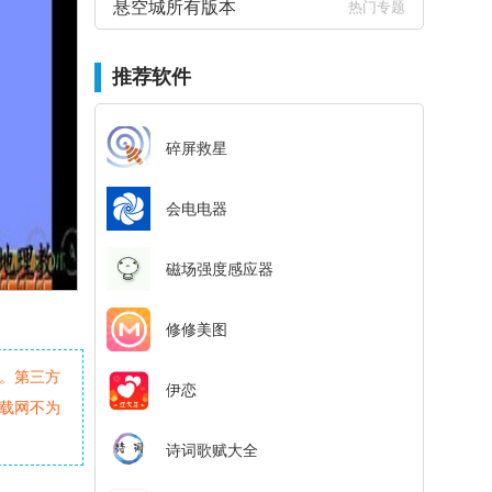
悬空城所有版本
热门专题
推荐软件
碎屏救星
会电电器
磁场强度感应器
修修美图
。第三方
伊恋
载网不为
诗词歌赋大全