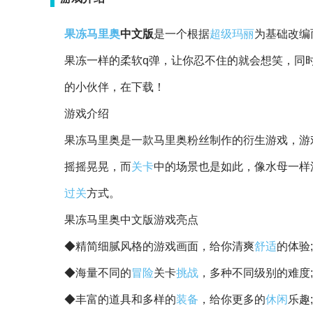
果冻
马里奥
中文版
是一个根据
超级玛丽
为基础改编
果冻一样的柔软q弹，让你忍不住的就会想笑，同
的小伙伴，在下载！
游戏介绍
果冻马里奥是一款马里奥粉丝制作的衍生游戏，游
摇摇晃晃，而
关卡
中的场景也是如此，像水母一样
过关
方式。
果冻马里奥中文版游戏亮点
◆精简细腻风格的游戏画面，给你清爽
舒适
的体验;
◆海量不同的
冒险
关卡
挑战
，多种不同级别的难度;
◆丰富的道具和多样的
装备
，给你更多的
休闲
乐趣;