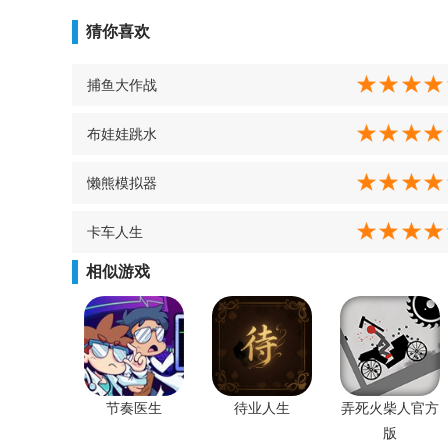
猜你喜欢
捕鱼大作战
布娃娃跳水
懒熊模拟器
卡车人生
相似游戏
节奏医生
待业人生
弄死火柴人官方
版