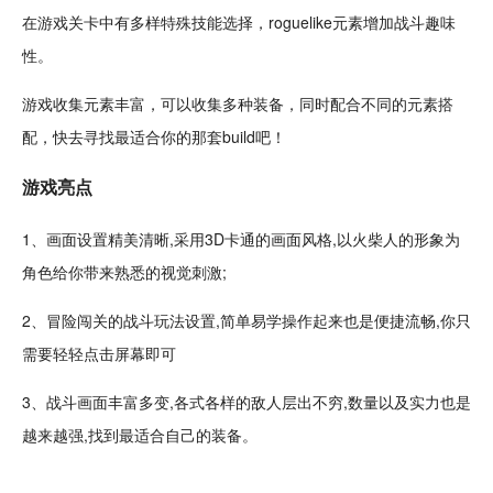
在游戏关卡中有多样特殊技能选择，roguelike元素增加战斗趣味
性。
游戏
收集
元素丰富，可以收集多种
装备
，同时
配合
不同的元素搭
配，快去寻找最适合你的那套
build
吧！
游戏亮点
1、画面设置
精美
清晰,采用
3D
卡通
的画面风格,以火柴人的形象为
角色
给你带来熟悉的视觉
刺激
;
2、
冒险
闯关的战斗玩法设置,简单易学操作起来也是便捷
流畅
,你只
需要轻轻点击屏幕即可
3、战斗画面丰富多变,各式各样的敌人层出不穷,数量以及实力也是
越来越强,找到最适合自己的装备。