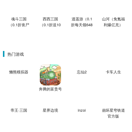
魂斗三国
西西三国
逍遥游（0.1
山河（免氪福
（0.1折丧尸
（0.1折送10
折每天领648
利爆亿充）
围城）
星魔赵云）
金票）
热门游戏
懒熊模拟器
忘仙2
卡车人生
奔腾的富贵号
帝王·三国
星界边境
inzoi
崩坏星穹铁道
官方版