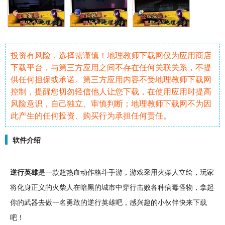
投资有风险，选择需谨慎！地理教师下载网仅为应用商店
下载平台，与第三方应用之间不存在任何关联关系，不提
供任何担保或承诺。第三方应用内容不受地理教师下载网
控制，提醒您切勿轻信他人让您下载，在使用应用时提高
风险意识，自己独立、审慎判断；地理教师下载网不为因
此产生的任何投资、购买行为承担任何责任。
软件介绍
逆行
英雄
是一款超
热血
动作
格斗
手游
，游戏采用
火柴
人立绘，玩家
将化身正义的火柴人在
暗黑
的
城市
中穿行击败各种
病毒
怪物
，拿起
你的
武器
去做一名勇敢的逆行英雄吧，感兴趣的小伙伴快来下载
吧！