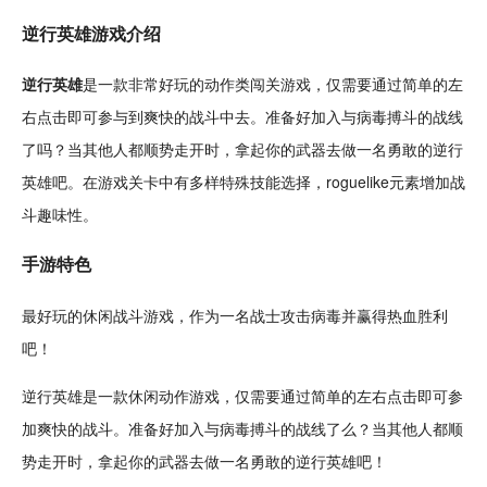
逆行英雄游戏介绍
逆行英雄
是一款非常
好玩
的动作类
闯关
游戏，仅需要通过
简单
的左
右
点击
即可参与到爽快的
战斗
中去。准备好加入与病毒搏斗的战线
了吗？当其他人都顺势走开时，拿起你的武器去做一名勇敢的逆行
英雄吧。在游戏
关卡
中有多样特殊
技能
选择，
roguelike
元素增加战
斗
趣味
性。
手游特色
最好玩的
休闲
战斗游戏，作为一名战士攻击病毒并赢得热血胜利
吧！
逆行英雄是一款休闲动作游戏，仅需要通过简单的左右点击即可参
加爽快的战斗。准备好加入与病毒搏斗的战线了么？当其他人都顺
势走开时，拿起你的武器去做一名勇敢的逆行英雄吧！