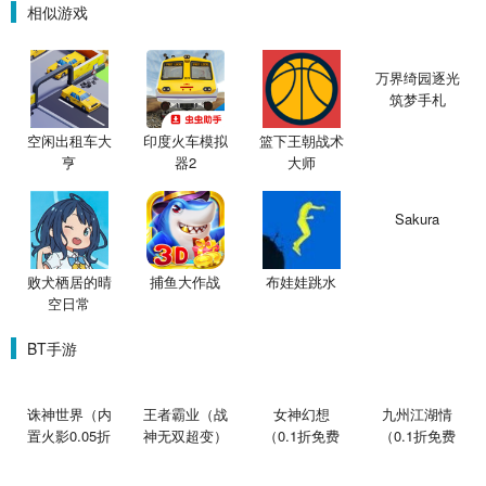
相似游戏
万界绮园逐光
筑梦手札
空闲出租车大
印度火车模拟
篮下王朝战术
亨
器2
大师
Sakura
败犬栖居的晴
捕鱼大作战
布娃娃跳水
空日常
BT手游
诛神世界（内
王者霸业（战
女神幻想
九州江湖情
置火影0.05折
神无双超变）
（0.1折免费
（0.1折免费
买断版）
版）
版）