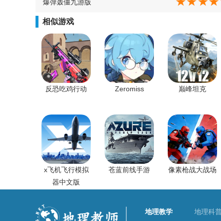
爆弹轰僵九游版
相似游戏
反恐吃鸡行动
Zeromiss
巅峰坦克
x飞机飞行模拟
苍蓝前线手游
像素枪战大战场
器中文版
地理教学
地理科