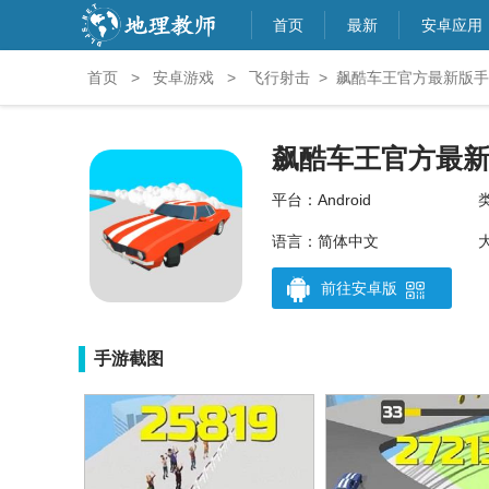
首页
最新
安卓应用
首页
>
安卓游戏
>
飞行射击
>
飙酷车王官方最新版手游 
飙酷车王官方最
平台：Android
语言：简体中文
前往安卓版
手游截图