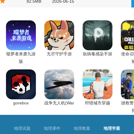
82.5MB
2026-06-15
噬梦者来袭九游
无尽守护手游
朊病毒感染手游
使命召
版
gorebox
战争无人机(War
狩猎城市穿越
拯救警
普
地理试题
地理课件
地理教案
地理学案