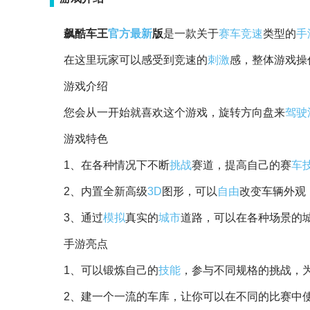
飙酷车王
官方
最新
版
是一款关于
赛车
竞速
类型的
手
在这里玩家可以感受到竞速的
刺激
感，整体游戏操
游戏介绍
您会从一开始就喜欢这个游戏，旋转方向盘来
驾驶
游戏特色
1、在各种情况下不断
挑战
赛道，提高自己的赛
车
2、内置全新高级
3D
图形，可以
自由
改变车辆外观
3、通过
模拟
真实的
城市
道路，可以在各种场景的
手游亮点
1、可以锻炼自己的
技能
，参与不同规格的挑战，
2、建一个一流的车库，让你可以在不同的比赛中