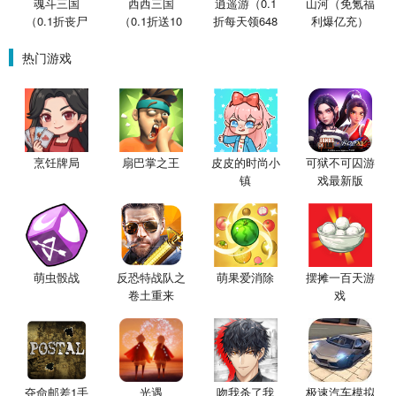
魂斗三国
西西三国
逍遥游（0.1
山河（免氪福
（0.1折丧尸
（0.1折送10
折每天领648
利爆亿充）
围城）
星魔赵云）
金票）
热门游戏
烹饪牌局
扇巴掌之王
皮皮的时尚小
可狱不可囚游
镇
戏最新版
萌虫骰战
反恐特战队之
萌果爱消除
摆摊一百天游
卷土重来
戏
夺命邮差1手
光遇
吻我杀了我
极速汽车模拟