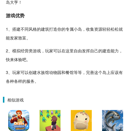
岛大亨！
游戏优势
1、搭建不同风格的建筑打造你的专属
小岛
，
收集
资源
轻轻松松就
能发家致富。
2、
模拟
经营类游戏，玩家可以在这里
自由
发挥自己的建造能力，
快来体验吧。
3、玩家可以创建
水族馆
动物
园和餐馆等等，完善这个岛上应该有
各种各样的服务。
相似游戏