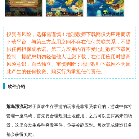
投资有风险，选择需谨慎！地理教师下载网仅为应用商店
下载平台，与第三方应用之间不存在任何关联关系，不提
供任何担保或承诺。第三方应用内容不受地理教师下载网
控制，提醒您切勿轻信他人让您下载，在使用应用时提高
风险意识，自己独立、审慎判断；地理教师下载网不为因
此产生的任何投资、购买行为承担任何责任。
软件介绍
荒岛
漂流记
对于喜欢
生存
手游
的玩家是非常受欢迎的，游戏中你将
管理一座
岛屿
，首先要合理规划土地使用，之后可以去
探索
未知场
景，这里会发生各种突发事件，你要冷静应对。每次完成
建造
任务
都会获得
奖励
。