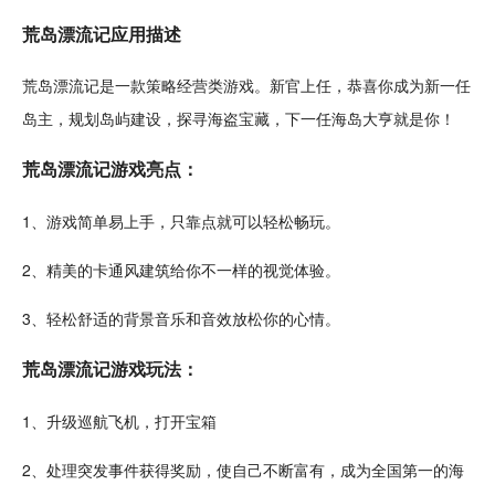
荒岛漂流记应用描述
荒岛漂流记是一款
策略
经营
类游戏。新官上任，恭喜你成为新一任
岛主，规划岛屿
建设
，探寻
海盗
宝藏，下一任
海岛
大亨
就是你！
荒岛漂流记游戏亮点：
1、游戏
简单
易上手，只靠点就可以
轻松
畅玩
。
2、
精美
的
卡通
风
建筑
给你不一样的视觉体验。
3、轻松
舒适
的背景
音乐
和
音效
放松
你的
心情
。
荒岛漂流记游戏玩法：
1、
升级
巡航
飞机
，打开宝箱
2、处理突发事件获得奖励，使自己不断富有，成为全国第一的海