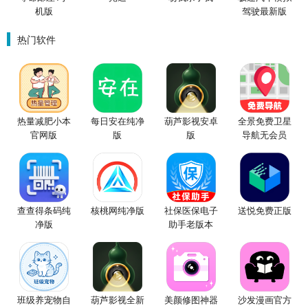
机版
驾驶最新版
热门软件
热量减肥小本
每日安在纯净
葫芦影视安卓
全景免费卫星
官网版
版
版
导航无会员
查查得条码纯
核桃网纯净版
社保医保电子
送悦免费正版
净版
助手老版本
班级养宠物自
葫芦影视全新
美颜修图神器
沙发漫画官方