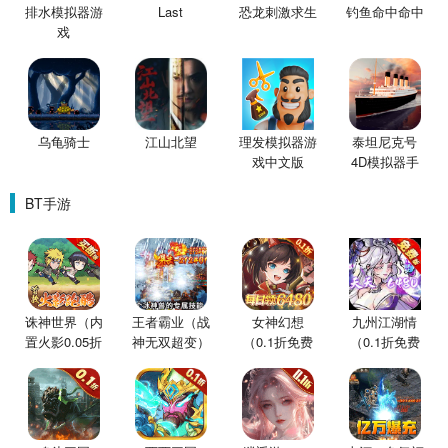
排水模拟器游
Last
恐龙刺激求生
钓鱼命中命中
戏
乌龟骑士
江山北望
理发模拟器游
泰坦尼克号
戏中文版
4D模拟器手
机版
BT手游
诛神世界（内
王者霸业（战
女神幻想
九州江湖情
置火影0.05折
神无双超变）
（0.1折免费
（0.1折免费
买断版）
版）
版）