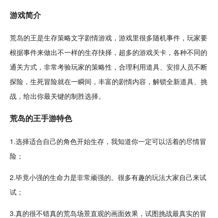
游戏简介
荒岛的王是生存策略
文字
剧情
游戏，游戏里很多
随机
事件，玩家要
根据事件来做出不一样的生存抉择，超多的游戏
关卡
，各种不同的
通关
方式，非常
考验
玩家的策略性，合理利用道具、安排人员不断
探险
，生死
冒险
就在一瞬间，丰富的剧情内容，
解锁
全新道具、
挑
战
，给出你最关键的制胜选择。
荒岛的王手游特色
1.选择适合自己的
角色
开始生存，我知道你一定可以活着的尽情冒
险；
2.毕竟小强的生命力是非常顽强的。很多
有趣
的玩法大家自己来试
试；
3.真的很不错真的荒岛场景直观的画面效果，试图挑战最真实的
冒