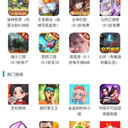
诛神世界（内
王者霸业（战
女神幻想
九州江湖情
置火影0.05折
神无双超变）
（0.1折免费
（0.1折免费
买断版）
版）
版）
魂斗三国
西西三国
逍遥游（0.1
山河（免氪福
（0.1折丧尸
（0.1折送10
折每天领648
利爆亿充）
围城）
星魔赵云）
金票）
热门游戏
烹饪牌局
扇巴掌之王
皮皮的时尚小
可狱不可囚游
镇
戏最新版