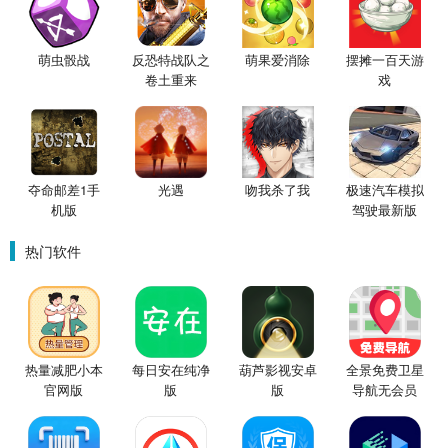
萌虫骰战
反恐特战队之
萌果爱消除
摆摊一百天游
卷土重来
戏
夺命邮差1手
光遇
吻我杀了我
极速汽车模拟
机版
驾驶最新版
热门软件
热量减肥小本
每日安在纯净
葫芦影视安卓
全景免费卫星
官网版
版
版
导航无会员