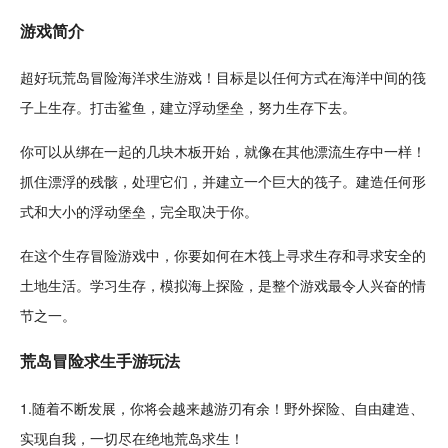
游戏简介
超好玩
荒岛冒险
海洋
求生游戏！目标是以任何方式在海洋中间的筏
子上生存。
打击
鲨鱼
，建立浮动堡垒，努力生存下去。
你可以从绑在一起的几块木板开始，就像在其他漂流生存中一样！
抓住漂浮的残骸，处理它们，并建立一个巨大的筏子。建造任何形
式和大小的浮动堡垒，完全取决于你。
在这个生存冒险游戏中，你要如何在
木筏
上寻求生存和寻求
安全
的
土地生活。
学习
生存，
模拟
海上
探险
，是整个游戏最令人兴奋的情
节之一。
荒岛
冒险求生
手游玩法
1.随着不断
发展
，你将会越来越游刃有余！野外探险、
自由
建造、
实现自我，一切尽在绝地
荒岛求生
！