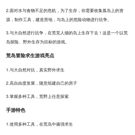
2.面对水与
食物
不足的危机，为了生存，你需要
收集
孤岛
上的
资
源
，制作工具，建造
营地
，与岛上的危险
动物
进行抗争。
3.与大自然进行抗争，在荒芜人烟的岛上生存下去！这是一个以荒
岛探险、
野外生存
为目标的游戏。
荒岛冒险求生游戏亮点
1.与大自然
对抗
，真实
野外求生
2.高自由度发展，随意组建自己的房子
3.掌握多种工具，
荒野
上任意探索
手游特色
1.使用多种工具，在荒岛中顽强求生