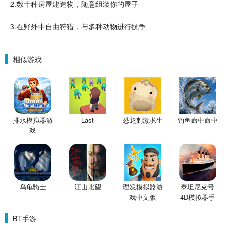
2.数十种
房屋建造
物，随意
组装
你的屋子
3.在野外中自由
狩猎
，与多种动物进行抗争
相似游戏
排水模拟器游
Last
恐龙刺激求生
钓鱼命中命中
戏
乌龟骑士
江山北望
理发模拟器游
泰坦尼克号
戏中文版
4D模拟器手
机版
BT手游