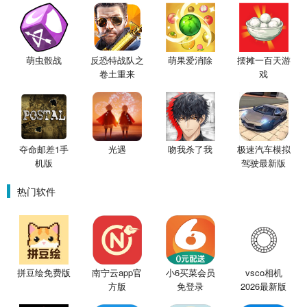
萌虫骰战
反恐特战队之
萌果爱消除
摆摊一百天游
卷土重来
戏
夺命邮差1手
光遇
吻我杀了我
极速汽车模拟
机版
驾驶最新版
热门软件
拼豆绘免费版
南宁云app官
小6买菜会员
vsco相机
方版
免登录
2026最新版