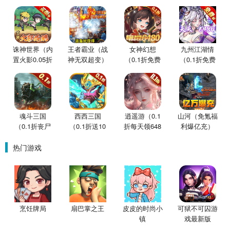
诛神世界（内
王者霸业（战
女神幻想
九州江湖情
置火影0.05折
神无双超变）
（0.1折免费
（0.1折免费
买断版）
版）
版）
魂斗三国
西西三国
逍遥游（0.1
山河（免氪福
（0.1折丧尸
（0.1折送10
折每天领648
利爆亿充）
围城）
星魔赵云）
金票）
热门游戏
烹饪牌局
扇巴掌之王
皮皮的时尚小
可狱不可囚游
镇
戏最新版