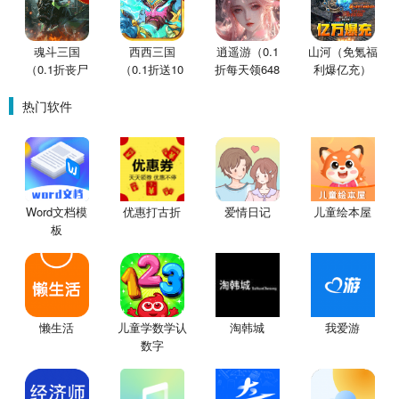
魂斗三国
西西三国
逍遥游（0.1
山河（免氪福
（0.1折丧尸
（0.1折送10
折每天领648
利爆亿充）
围城）
星魔赵云）
金票）
热门软件
Word文档模
优惠打古折
爱情日记
儿童绘本屋
板
懒生活
儿童学数学认
淘韩城
我爱游
数字