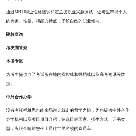
通过MBTI
职业
性格
测试
和霍兰德职业兴趣测试，让考生审视个人
的兴趣、性格、和能力特点，了解自己的职业倾向。
院校查询
考友圈答疑
本省专区
为考生提供自己考试所在地的省控线和投档线以及高考资讯等
数
据
。
中外
合作
办学
没有考
托福
雅思
也能来场说走就走的留学之旅，为您提供中外合作
办学机构以及项目项目介绍，筛选目标国家、招生方式、证书类
型，火眼金睛帮您坐上通往世界名校的直通车。