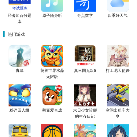
经济师百分题
原子随身听
奇点数学
四季好天气
库
热门游戏
青璃
萌兽世界水晶
真三国无双5
打工吧天使酱
无限版
粉碎四人组
萌宠爱合成
末日少女珍娜
空闲出租车大
的生存日记
亨