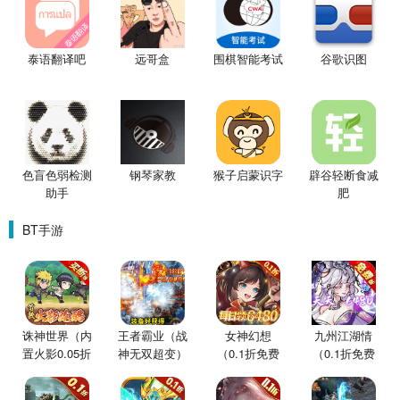
泰语翻译吧
远哥盒
围棋智能考试
谷歌识图
色盲色弱检测
钢琴家教
猴子启蒙识字
辟谷轻断食减
助手
肥
BT手游
诛神世界（内
王者霸业（战
女神幻想
九州江湖情
置火影0.05折
神无双超变）
（0.1折免费
（0.1折免费
买断版）
版）
版）