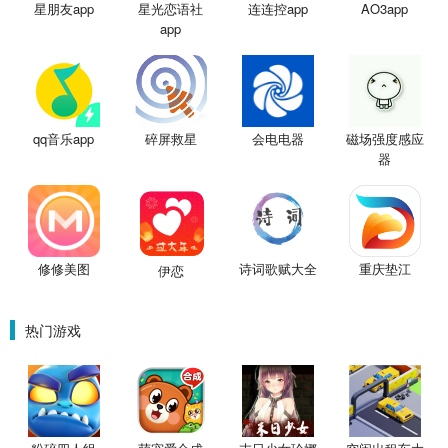
星朋友app
星光恋语社
连连控app
AO3app
app
qq音乐app
碎屏救星
会电电器
磁场强度感应
器
修修美图
诗词歌赋大全
重庆垫江
伊恋
热门游戏