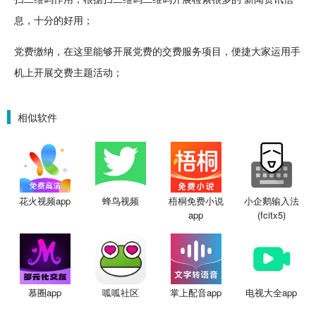
息，十分的好用；
党费缴纳，在这里能够开展党费的交费服务项目，便捷大家运用手
机上开展交费
主题
活动；
相似软件
花火视频app
蜂鸟视频
梧桐免费小说
小企鹅输入法
app
(fcitx5)
慕圈app
呱呱社区
掌上配音app
电视大全app