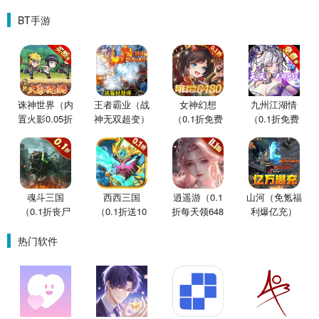
BT手游
诛神世界（内
王者霸业（战
女神幻想
九州江湖情
置火影0.05折
神无双超变）
（0.1折免费
（0.1折免费
买断版）
版）
版）
魂斗三国
西西三国
逍遥游（0.1
山河（免氪福
（0.1折丧尸
（0.1折送10
折每天领648
利爆亿充）
围城）
星魔赵云）
金票）
热门软件