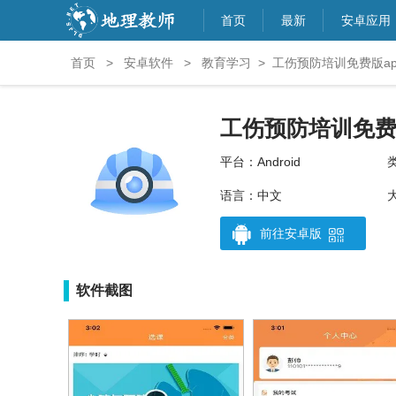
首页
最新
安卓应用
首页
>
安卓软件
>
教育学习
>
工伤预防培训免费版app
工伤预防培训免
平台：Android
语言：中文
大
前往安卓版
软件截图