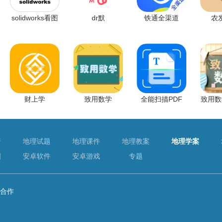
solidworks看图
dr默
铁通全渠道
农
财上学
致用数学
全能扫描PDF
致用数
普
地理试题
地理课件
地理教案
地理学案
图
安卓软件
安卓游戏
专题
合作