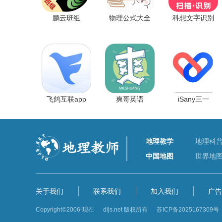
鹏云班组
物理公式大全
科想文字识别
飞鸽互联app
爽哥英语
iSany三一
地理教学
地理科
中国地图
世界地
关于我们
联系我们
加入我们
广告
Copyright©2006-现在 dljs.net 版权所有
苏ICP备2025167309号