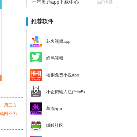
一汽奥迪app下载中心
热门专题
推荐软件
花火视频app
蜂鸟视频
梧桐免费小说app
小企鹅输入法(fcitx5)
。第三方
慕圈app
载网不为
呱呱社区