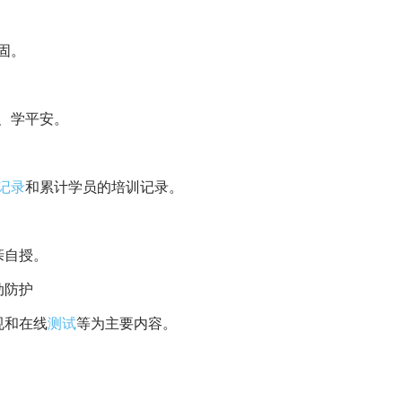
固。
、学平安。
记录
和累计学员的培训记录。
亲自授。
动防护
规和在线
测试
等为主要内容。