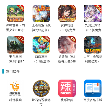
诛神世界（内
王者霸业（战
女神幻想
九州江湖情
置火影0.05折
神无双超变）
（0.1折免费
（0.1折免费
买断版）
版）
版）
魂斗三国
西西三国
逍遥游（0.1
山河（免氪福
（0.1折丧尸
（0.1折送10
折每天领648
利爆亿充）
围城）
星魔赵云）
金票）
热门软件
精优易购
炉石传说掌游
快乐辣妈
百度多酷书城
宝