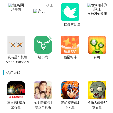
这儿
相亲网
女神叫你起床
日程清单管理
钛马星车机端
福小鹿
福星相伴
神聊
V3.11.190530.2
热门游戏
三国志8威力
仙剑奇侠传1
梦幻模拟战2
植物大战僵尸
加强版
安卓单机版
单机版
英文版