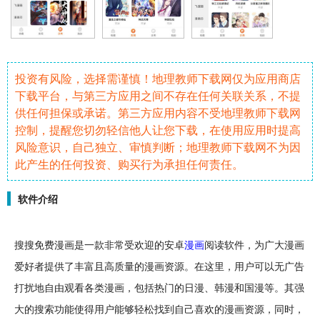
投资有风险，选择需谨慎！地理教师下载网仅为应用商店
下载平台，与第三方应用之间不存在任何关联关系，不提
供任何担保或承诺。第三方应用内容不受地理教师下载网
控制，提醒您切勿轻信他人让您下载，在使用应用时提高
风险意识，自己独立、审慎判断；地理教师下载网不为因
此产生的任何投资、购买行为承担任何责任。
软件介绍
搜搜
免费
漫画
是一款非常受欢迎的
安卓
漫画
阅读
软件
，为广大漫画
爱好者提供了丰富且高质量的漫画
资源
。在这里，用户可以
无广告
打扰地
自由
观看各类漫画，包括
热门
的
日漫
、
韩漫
和
国漫
等。其强
大的搜索功能使得用户能够
轻松
找到自己喜欢的漫画资源，同时，