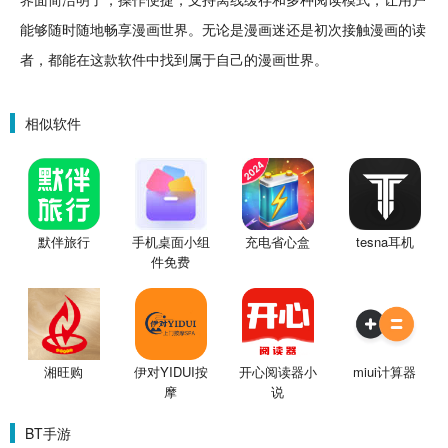
能够
随时
随地畅享漫画世界。无论是漫画迷还是初次接触漫画的读
者，都能在这款软件中找到属于自己的漫画世界。
相似软件
默伴旅行
手机桌面小组
充电省心盒
tesna耳机
件免费
湘旺购
伊对YIDUI按
开心阅读器小
miui计算器
摩
说
BT手游