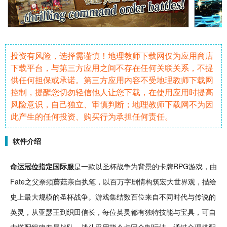
投资有风险，选择需谨慎！地理教师下载网仅为应用商店
下载平台，与第三方应用之间不存在任何关联关系，不提
供任何担保或承诺。第三方应用内容不受地理教师下载网
控制，提醒您切勿轻信他人让您下载，在使用应用时提高
风险意识，自己独立、审慎判断；地理教师下载网不为因
此产生的任何投资、购买行为承担任何责任。
软件介绍
命运冠位指定
国际服
是一款以圣杯
战争
为背景的
卡牌
RPG
游戏，由
Fate之父奈须
蘑菇
亲自执笔，以百万字
剧情
构筑宏大世界观，描绘
史上最大规模的圣杯战争。游戏集结数百位来自不同时代与传说的
英灵，从亚瑟王到织田信长，每位英灵都有独特
技能
与宝具，可
自