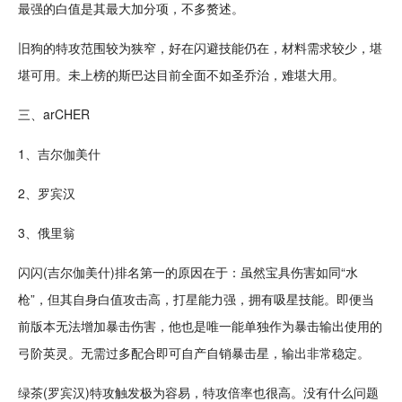
最强的白值是其最大加分项，不多赘述。
旧狗的特攻范围较为狭窄，好在闪避技能仍在，材料需求较少，堪
堪可用。未上榜的斯巴达目前全面不如圣乔治，难堪大用。
三、
ar
CHER
1、吉尔伽美什
2、罗宾汉
3、俄里翁
闪闪(吉尔伽美什)排名第一的原因在于：虽然宝具伤害如同“
水
枪
”，但其自身白值攻击高，打星能力强，拥有吸星技能。即便当
前版本无法增加暴击伤害，他也是唯一能单独作为暴击输出使用的
弓阶英灵。无需过多配合即可自产自销暴击星，输出非常稳定。
绿茶(罗宾汉)特攻触发极为
容易
，特攻倍率也很高。没有什么问题