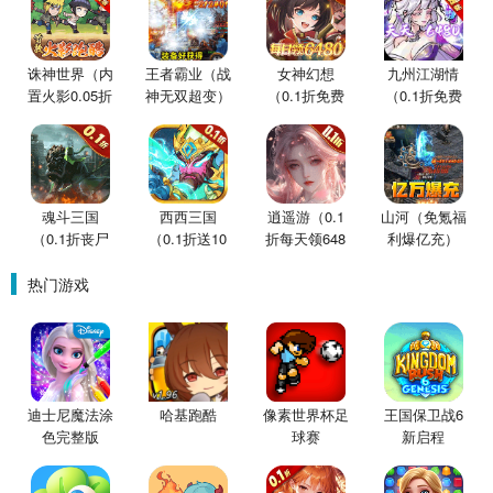
诛神世界（内
王者霸业（战
女神幻想
九州江湖情
置火影0.05折
神无双超变）
（0.1折免费
（0.1折免费
买断版）
版）
版）
魂斗三国
西西三国
逍遥游（0.1
山河（免氪福
（0.1折丧尸
（0.1折送10
折每天领648
利爆亿充）
围城）
星魔赵云）
金票）
热门游戏
迪士尼魔法涂
哈基跑酷
像素世界杯足
王国保卫战6
色完整版
球赛
新启程