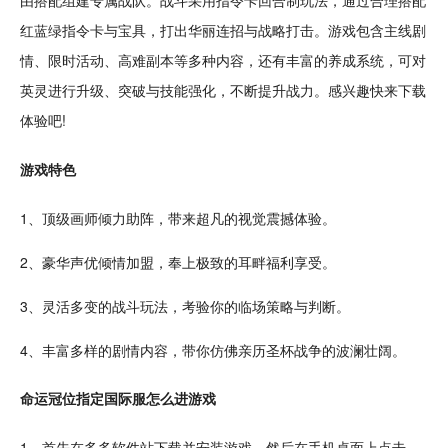
由
搭配组建专属战队。
战斗
采用指令卡
回合
制玩法，通过合理搭配
红蓝
绿指令卡与宝具，打出华丽
连招
与
战略
打击
。游戏包含主线剧
情、限时活动、高难副本等多种内容，还有丰富的
养成
系统，可对
英灵进行
升级
、突破与技能强化，不断提升战力。感兴趣快来下载
体验吧!
游戏特色
1、顶级画师倾力助阵，带来超凡的视觉震撼体验。
2、豪华声优倾情加盟，奉上极致的耳畔
福利
享受。
3、灵活多变的战斗玩法，
考验
你的临场
策略
与判断。
4、丰富多样的剧情内容，带你仿佛亲历圣杯战争的波澜壮阔。
命运冠位指定国际服怎么进游戏
1、首先在多多
软件
站下载并安装游戏，然后在
手机
桌面
上
点击