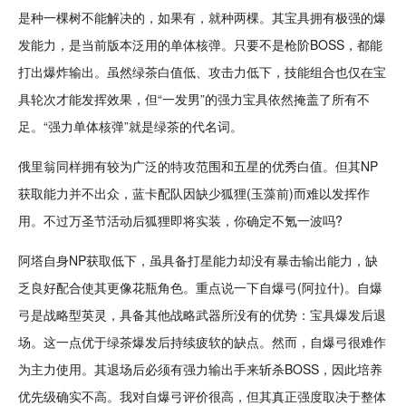
是种一棵树不能解决的，如果有，就种两棵。其宝具拥有极强的爆
发能力，是当前版本泛用的单体核弹。只要不是枪阶BOSS，都能
打出爆炸输出。虽然绿茶白值低、攻击力低下，技能组合也仅在宝
具轮次才能发挥效果，但“一发男”的强力宝具依然掩盖了所有不
足。“强力单体核弹”就是绿茶的代名词。
俄里翁同样拥有较为广泛的特攻范围和五星的优秀白值。但其NP
获取能力并不出众，蓝卡配队因缺少狐狸(玉藻前)而难以发挥作
用。不过
万圣节
活动后狐狸即将实装，你确定不氪一波吗?
阿塔自身NP获取低下，虽具备打星能力却没有暴击输出能力，缺
乏良好配合使其更像花瓶
角色
。重点说一下自爆弓(阿拉什)。自爆
弓是战略型英灵，具备其他战略
武器
所没有的优势：宝具爆发后退
场。这一点优于绿茶爆发后持续疲软的缺点。然而，自爆弓很难作
为主力使用。其退场后必须有强力输出手来斩杀BOSS，因此
培养
优先级确实不高。我对自爆弓评价很高，但其真正强度取决于整体