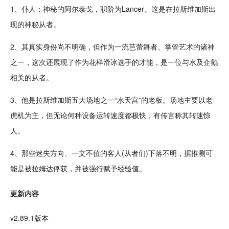
1、仆人：神秘的阿尔泰戈，职阶为Lancer。这是在拉斯维加斯出
现的神秘从者。
2、其真实身份尚不明确，但作为一流芭蕾舞者、掌管
艺术
的诸神
之一，这次还展现了作为花样
滑冰
选手的才能，是一位与水及
企鹅
相关的从者。
3、他是拉斯维加斯五大场地之一“水天宫”的老板。场地主要以老
虎机为主，但无论何种设备运转速度都极快，有传言称其转速惊
人。
4、那些迷失方向、一文不值的客人(从者们)
下落
不明，据推测可
能是被拉姆达俘获，并被强行赋予经验值。
更新内容
v2.89.1版本