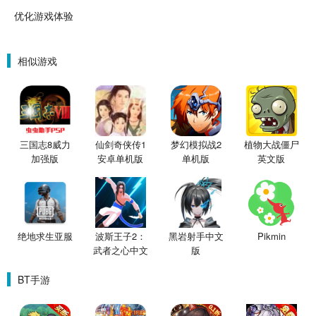
优化游戏体验
相似游戏
三国志8威力
仙剑奇侠传1
梦幻模拟战2
植物大战僵尸
加强版
安卓单机版
单机版
英文版
绝地求生亚服
波斯王子2：
黑岩射手中文
Pikmin
武者之心中文
版
版
BT手游