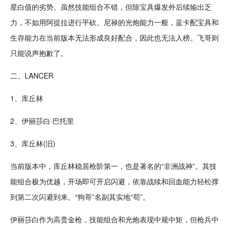
星白值的劣势。虽然技能组合不错，但除宝具爆发外后续输出乏
力，不如用阿提拉进行平砍。尼禄的光炮能力一般，蓝卡配宝具和
生存
能力在当前版本无法形成良好
配合
，因此也无法入榜。飞哥则
只能说声抱歉了。
二、LANCER
1、库丘林
2、伊丽莎白·巴托里
3、库丘林(旧)
当前版本中，库丘林稳居枪阶第一，也是著名的“非洲战神”。其技
能组合极为优越，开场即可开启闪避，依靠战续和回血能力
轻松
撑
到第二次闪避到来。“狗哥”名副其实地“苟”。
伊丽莎白作为高贵金枪，技能组合和光炮表现中规中矩，但枪兵中