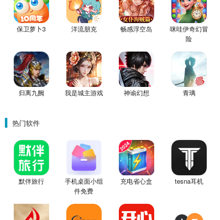
保卫萝卜3
洋流朋克
畅感浮空岛
咪哇伊奇幻冒
险
归离九阙
我是城主游戏
神谕幻想
青璃
热门软件
默伴旅行
手机桌面小组
充电省心盒
tesna耳机
件免费