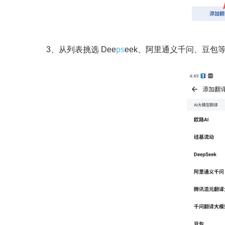
3、从列表挑选 Dee
ps
eek、阿里通义千问、豆包