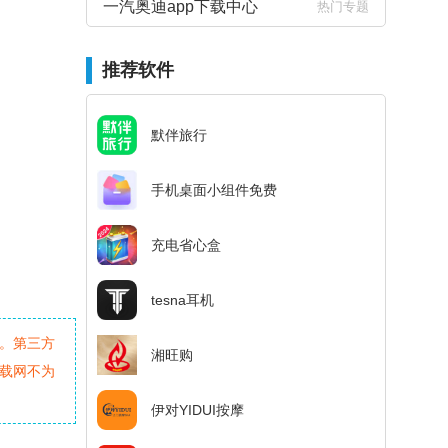
一汽奥迪app下载中心
热门专题
推荐软件
默伴旅行
手机桌面小组件免费
充电省心盒
tesna耳机
。第三方
湘旺购
载网不为
伊对YIDUI按摩