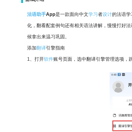
法语
助手
App
是一款面向中文
学习
者
设计
的法语学
化，翻看配套例句还有相关语法讲解，慢慢打好法
候拿出来温习巩固。
添加
翻译
引擎指南
1、打开
软件
账号页面，选中翻译引擎管理选项，