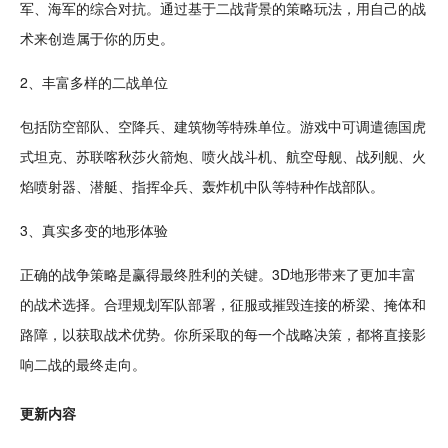
军、海军的综合
对抗
。通过基于二战背景的策略玩法，用自己的战
术来
创造
属于你的历史。
2、丰富多样的二战单位
包括防空部队、空降兵、
建筑
物等特殊单位。游戏中可调遣德国虎
式坦克、苏联喀秋莎
火箭
炮、喷火
战斗
机、
航空
母舰、战列舰、火
焰喷射器、潜艇、指挥伞兵、轰炸机中队等特种作战部队。
3、真实多变的地形体验
正确的战争策略是赢得最终胜利的关键。3D地形带来了更加丰富
的战术选择。合理规划军队部署，征服或摧毁连接的
桥梁
、掩体和
路障，以获取战术优势。你所采取的每一个战略决策，都将直接影
响二战的最终走向。
更新内容