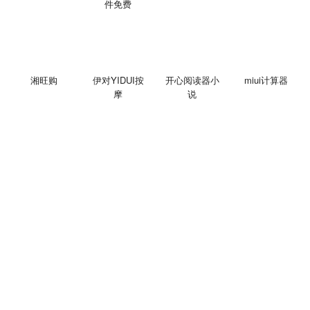
件免费
湘旺购
伊对YIDUI按
开心阅读器小
miui计算器
摩
说
精优易购
炉石传说掌游
快乐辣妈
百度多酷书城
宝
最新专题