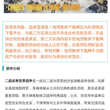
投资有风险，选择需谨慎！地理教师下载网仅为应用商店
下载平台，与第三方应用之间不存在任何关联关系，不提
供任何担保或承诺。第三方应用内容不受地理教师下载网
控制，提醒您切勿轻信他人让您下载，在使用应用时提高
风险意识，自己独立、审慎判断；地理教师下载网不为因
此产生的任何投资、购买行为承担任何责任。
软件介绍
二战
名将世界
战争
是一款以二战为背景的
沙盒
策略
战争游戏，玩家
化身战地
指挥官
，亲身体验从
士兵
到元帅的
成长
历程。真实还原诺
曼底登陆、斯大林格勒保卫战等
经典
战役，士兵、
坦克
等作战单位
造型完全符合史实，子弹弹痕与士兵中弹画面逼真，带来
沉浸
式
战