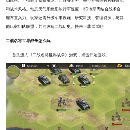
场
体验。可招募艾森豪威尔、巴顿等名将，每位将领拥有独特
技能
和
战术
风格。动态
天气
系统影响行军速度，
3D
地形需结合战术合
理
布置
兵力。玩家还需
升级
军事
设施、研究
科技
、管理
资源
，与其
他玩家
组队
联盟，共同改写二战历史。快来下载试试吧!
二战名将世界战争怎么玩
1、首先进入《二战名将世界战争》游戏，
点击
开始游戏。