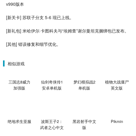
v990版本
[新
关卡
] 苏联子分支 5-6 现已
上线
。
[新礼包] 米哈伊尔·卡图科夫与“埃姆查”谢尔曼坦克捆绑包已发布。
[其他] 错误修复和细节优化。
相似游戏
三国志8威力
仙剑奇侠传1
梦幻模拟战2
植物大战僵尸
加强版
安卓单机版
单机版
英文版
绝地求生亚服
波斯王子2：
黑岩射手中文
Pikmin
武者之心中文
版
版