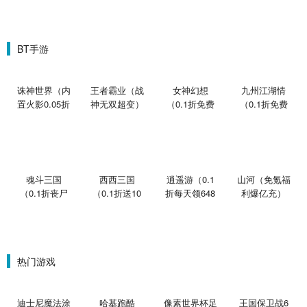
BT手游
诛神世界（内
王者霸业（战
女神幻想
九州江湖情
置火影0.05折
神无双超变）
（0.1折免费
（0.1折免费
买断版）
版）
版）
魂斗三国
西西三国
逍遥游（0.1
山河（免氪福
（0.1折丧尸
（0.1折送10
折每天领648
利爆亿充）
围城）
星魔赵云）
金票）
热门游戏
迪士尼魔法涂
哈基跑酷
像素世界杯足
王国保卫战6