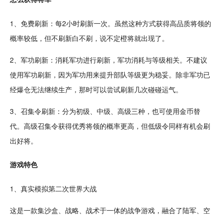
1、
免费
刷新：每2小时刷新一次。虽然这种方式获得
高品质
将领的
概率较低，但不刷新白不刷，说不定橙将就出现了。
2、军功刷新：消耗军功进行刷新，军功消耗与等级相关。不建议
使用军功刷新，因为军功用来提升部队等级更为稳妥。除非军功已
经爆仓无法继续生产，那时可以尝试刷新几次碰碰运气。
3、召集令刷新：分为初级、中级、高级三种，也可使用
金币
替
代。高级召集令获得优秀将领的概率更高，但低级令同样有机会刷
出好将。
游戏特色
1、真实
模拟
第二次世界大战
这是一款集沙盒、
战略
、战术于一体的战争游戏，融合了陆军、空