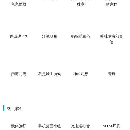
色完整版
球赛
新启程
保卫萝卜3
洋流朋克
畅感浮空岛
咪哇伊奇幻冒
险
归离九阙
我是城主游戏
神谕幻想
青璃
热门软件
默伴旅行
手机桌面小组
充电省心盒
tesna耳机