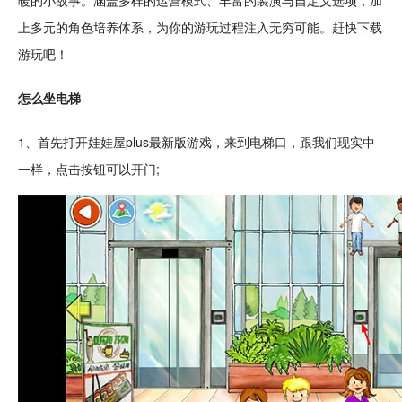
暖的小
故事
。涵盖多样的运营模式、丰富的装潢与自定义选项，加
上多元的
角色
培养
体系，为你的游玩过程注入无穷可能。赶快下载
游玩吧！
怎么坐
电梯
1、首先打开娃娃屋plus
最新
版游戏，来到电梯口，跟我们现实中
一样，
点击
按钮可以开门;