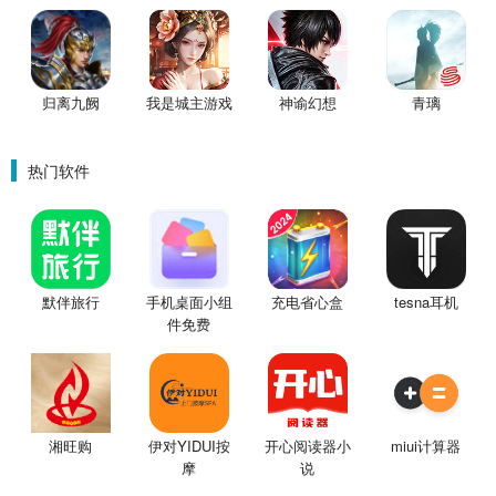
归离九阙
我是城主游戏
神谕幻想
青璃
热门软件
默伴旅行
手机桌面小组
充电省心盒
tesna耳机
件免费
湘旺购
伊对YIDUI按
开心阅读器小
miui计算器
摩
说