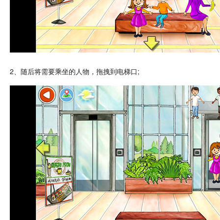
2、随后将需要乘坐的
人物
，拖拽到电梯口;