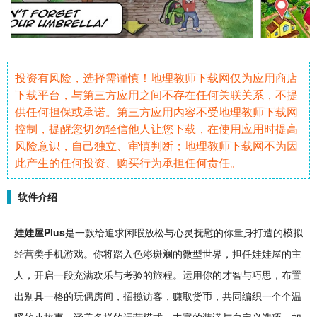
投资有风险，选择需谨慎！地理教师下载网仅为应用商店
下载平台，与第三方应用之间不存在任何关联关系，不提
供任何担保或承诺。第三方应用内容不受地理教师下载网
控制，提醒您切勿轻信他人让您下载，在使用应用时提高
风险意识，自己独立、审慎判断；地理教师下载网不为因
此产生的任何投资、购买行为承担任何责任。
软件介绍
娃
娃屋Plus
是一款给追求闲暇
放松
与心灵抚慰的你量身打造的
模拟
经营
类
手机
游戏。你将踏入色彩斑斓的微型世界，担任
娃娃
屋的主
人，开启一段充满
欢乐
与
考验
的旅程。运用你的才智与巧思，
布置
出别具一格的
玩偶
房间
，招揽访客，赚取货币，共同编织一个个温