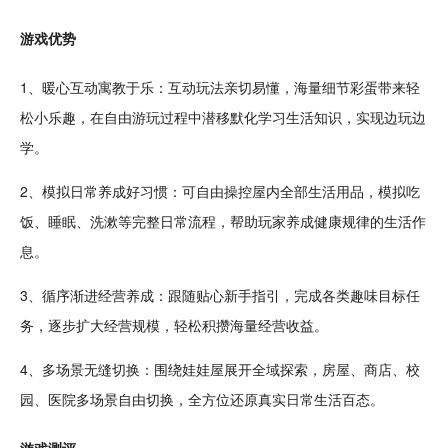
游戏优势
1、暖心互动寓教于乐：互动玩法亲切易懂，海量细节彩蛋带来轻
松小乐趣，在自由游玩过程中潜移默
化学
习生活知识，实现边玩边
学。
2、模拟日常
养成
好习惯：可自由操控屋内全部生活用品，模拟
吃
饭
、睡眠、洗漱等完整日常流程，帮助玩家养成健康规律的生活作
息。
3、循序渐进经营养成：跟随贴心新手指引，完成各类趣味目标
任
务
，逐步扩大经营规模，轻松积攒海量经营收益。
4、多场景无缝切换：围绕娃娃屋展开全域探索，房屋、商店、
校
园
、
医院
多场景自由切换，全方位还原真实日常生活百态。
游戏
测评