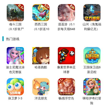
买断版）
版）
版）
魂斗三国
西西三国
逍遥游（0.1
山河（免氪福
（0.1折丧尸
（0.1折送10
折每天领648
利爆亿充）
围城）
星魔赵云）
金票）
热门游戏
迪士尼魔法涂
哈基跑酷
像素世界杯足
王国保卫战6
色完整版
球赛
新启程
保卫萝卜3
洋流朋克
畅感浮空岛
咪哇伊奇幻冒
险