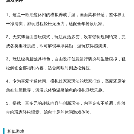
1、这是一款治愈
休闲
的模拟养成
手游
，画面柔和
舒适
，整体界面
干净清爽，游玩过程轻松无压力，适配全年龄段玩家。
2、无束缚自由游玩模式，玩法灵活多变，没有强制规则约束，完
成各类趣味挑战，即可
解锁
丰厚奖励，游玩获得感满满。
3、玩法
经典
且独具特色，自由发挥
创意
进行装扮与
生活模拟
，轻
松解锁全部福利内容，适合闲暇时刻放松
解压
。
4、专为喜爱
卡通
休闲、模拟
过家家
玩法的玩家打造，高度还原治
愈娃娃屋世界，沉浸式体验
温馨
治愈的模拟游玩乐趣。
5、搭载丰富多元的趣味内容与创新玩法，内容充实不单调，能够
带给玩家轻松惬意、治愈十足的休闲游戏体验。
相似游戏