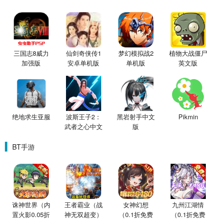
三国志8威力
仙剑奇侠传1
梦幻模拟战2
植物大战僵尸
加强版
安卓单机版
单机版
英文版
绝地求生亚服
波斯王子2：
黑岩射手中文
Pikmin
武者之心中文
版
版
BT手游
诛神世界（内
王者霸业（战
女神幻想
九州江湖情
置火影0.05折
神无双超变）
（0.1折免费
（0.1折免费