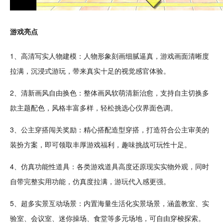
游戏亮点
1、高清写实人物
建模
：人物形象刻画细腻逼真，游戏画面清晰度
拉满，
沉浸
式游玩，带来真实十足的视觉感官体验。
2、
清新
画风
自由
换色：整体画风软
萌
清新
治愈
，支持自主切换多
款
主题
配色
，风格丰富多样，
轻松
挑选心仪界面色调。
3、公主
穿搭
闯关
奖励
：精心搭配造型穿搭，打造符合公主审美的
装扮
方案，即可领取丰厚游戏
福利
，
趣味
挑战
可玩
性十足。
4、仿真功能性道具：各类游戏道具高度还原现实实物外观，同时
自带完整实用功能，仿真度拉满，游玩代入感更强。
5、超多实景
互动
场景：内置海量生活化实景场景，涵盖教室、
实
验
室、
会议
室、迷你操场、食堂等多元场地，可自由穿梭
探索
。