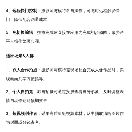
4、
远程快门控制
：摄影师与模特各自操作，可随时远程触发快
门，降低
配合
沟通成本。
5、
免切换编辑
：拍摄完成后直接在应用内完成初步修图，减少跨
平台操作繁琐步骤。
适应场景&人群
1、
双人
合作
拍摄
：摄影师与模特需现场配合完成人像作品时，实
现画面共享方便指导。
2、
个人
自拍
党
：独自拍摄时通过投屏查看自身形象，及时调整表
情与
动作
达到预期效果。
3、
短视频创作者
：采集高质量短视频素材，从中抽取清晰图片作
为封面或分镜参考。