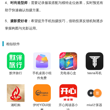
4、
时尚造型师
：需要
记录
服装搭配与模特走位效果，实时预览有
助于快速确认拍摄方案。
5、
摄影爱好者
：希望提升手机拍摄技巧，借助投屏反馈机制逐步
掌握构图与光影运用。
相似软件
默伴旅行
手机桌面小组
充电省心盒
tesna耳机
件免费
湘旺购
伊对YIDUI按
开心阅读器小
miui计算器
摩
说