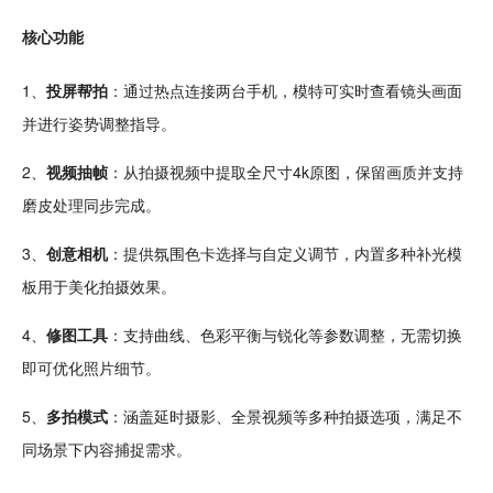
核心功能
1、
投屏帮拍
：通过热点连接两台
手机
，模特可实时查看镜头画面
并进行姿势调整指导。
2、
视频抽帧
：从拍摄视频中提取全尺寸
4k
原图，保留
画质
并支持
磨皮处理同步完成。
3、
创意相机
：提供氛围色卡选择与自定义调节，内置多种补光模
板用于
美化
拍摄效果。
4、
修图
工具
：支持曲线、色彩
平衡
与锐化等参数调整，无需切换
即可优化照片细节。
5、
多拍模式
：涵盖延时摄影、全景视频等多种拍摄选项，满足不
同场景下内容捕捉需求。