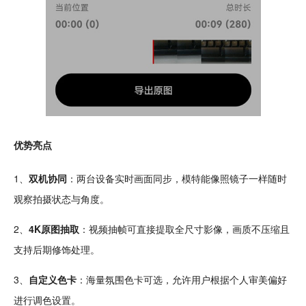
优势亮点
1、
双机协同
：两台设备实时画面同步，模特能像照
镜子
一样
随时
观察
拍摄状态与角度。
2、
4K原图抽取
：视频抽帧可直接提取全尺寸
影像
，画质不
压缩
且
支持后期修饰处理。
3、
自定义色卡
：海量氛围色卡可选，允许用户根据个人审美偏好
进行
调色
设置。