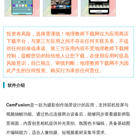
投资有风险，选择需谨慎！地理教师下载网仅为应用商店
下载平台，与第三方应用之间不存在任何关联关系，不提
供任何担保或承诺。第三方应用内容不受地理教师下载网
控制，提醒您切勿轻信他人让您下载，在使用应用时提高
风险意识，自己独立、审慎判断；地理教师下载网不为因
此产生的任何投资、购买行为承担任何责任。
软件介绍
CamFusion
是一款为
摄影
创作场景
设计
的应用，支持双机
投屏
与
视频
抽帧功能。通过热点连接两台设备后，能够
同步
查看摄影师取
景画面，内置
创意
相机
提供补光美拍、氛围色卡编辑，具备基础
图
片编辑
能力，适合人像
拍摄
、
短视频
素材
采集等需求。