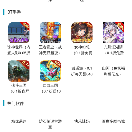
BT手游
诛神世界（内
王者霸业（战
女神幻想
九州江湖情
置火影0.05折
神无双超变）
（0.1折免费
（0.1折免费
买断版）
版）
版）
逍遥游（0.1
山河（免氪福
折每天领648
利爆亿充）
金票）
魂斗三国
西西三国
（0.1折丧尸
（0.1折送10
围城）
星魔赵云）
热门软件
精优易购
炉石传说掌游
快乐辣妈
百度多酷书城
宝