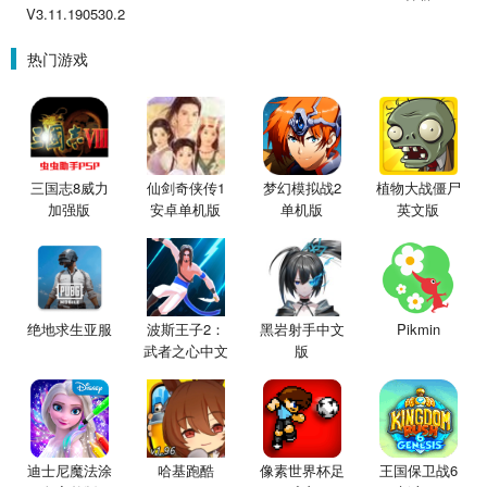
V3.11.190530.2
热门游戏
三国志8威力
仙剑奇侠传1
梦幻模拟战2
植物大战僵尸
加强版
安卓单机版
单机版
英文版
绝地求生亚服
波斯王子2：
黑岩射手中文
Pikmin
武者之心中文
版
版
迪士尼魔法涂
哈基跑酷
像素世界杯足
王国保卫战6