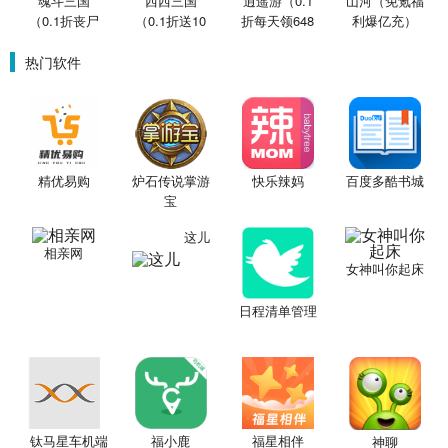
魂斗三国
西西三国
逍遥游（0.1
山河（免氪福
（0.1折丧尸
（0.1折送10
折每天领648
利爆亿充）
围城）
星魔赵云）
金票）
热门软件
精优易购
炉石传说掌游
快乐辣妈
百度多酷书城
宝
这儿
相亲网
女神叫你起床
日程清单管理
钛马星车机端
福小鹿
福星相伴
神聊