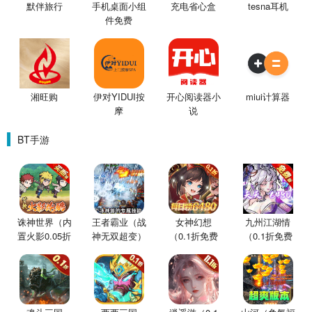
默伴旅行
手机桌面小组
充电省心盒
tesna耳机
件免费
湘旺购
伊对YIDUI按
开心阅读器小
miui计算器
摩
说
BT手游
诛神世界（内
王者霸业（战
女神幻想
九州江湖情
置火影0.05折
神无双超变）
（0.1折免费
（0.1折免费
买断版）
版）
版）