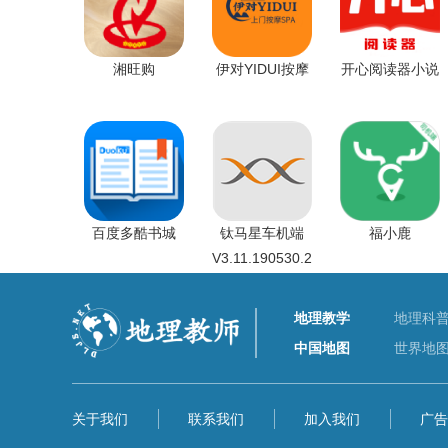
湘旺购
伊对YIDUI按摩
开心阅读器小说
百度多酷书城
钛马星车机端
福小鹿
V3.11.190530.2
地理教学
地理科
中国地图
世界地
关于我们
联系我们
加入我们
广告