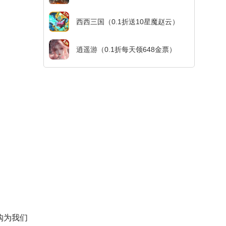
西西三国（0.1折送10星魔赵云）
逍遥游（0.1折每天领648金票）
购为我们