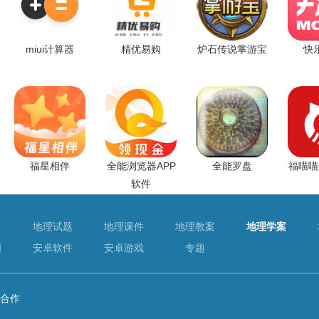
miui计算器
精优易购
炉石传说掌游宝
快
福星相伴
全能浏览器APP
全能罗盘
福喵喵
软件
普
地理试题
地理课件
地理教案
地理学案
图
安卓软件
安卓游戏
专题
合作