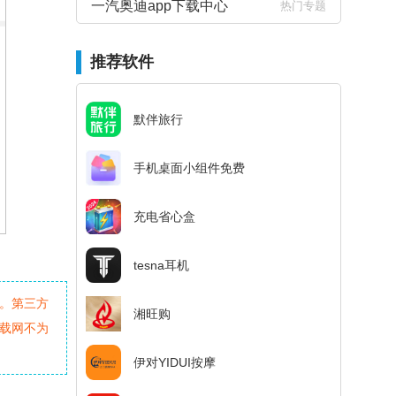
一汽奥迪app下载中心
热门专题
推荐软件
默伴旅行
手机桌面小组件免费
充电省心盒
tesna耳机
。第三方
湘旺购
载网不为
伊对YIDUI按摩