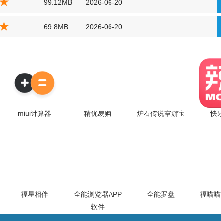
99.12MB
2026-06-20
69.8MB
2026-06-20
miui计算器
精优易购
炉石传说掌游宝
快
福星相伴
全能浏览器APP
全能罗盘
福喵喵
软件