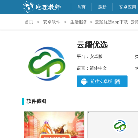
首页
最新
安卓应用
首页
>
安卓软件
>
生活服务
>
云耀优选app下载_云耀
云耀优选
平台：安卓版
语言：简体中文
大
前往安卓版
软件截图