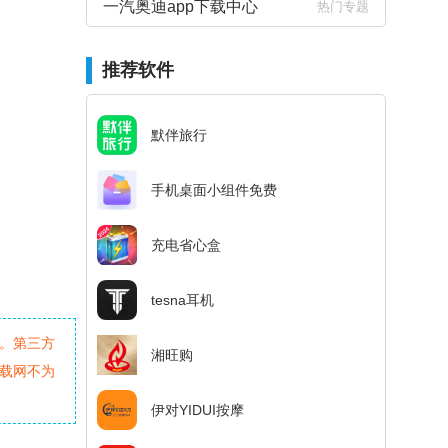
一汽奥迪app下载中心
热门专题
推荐软件
默伴旅行
手机桌面小组件免费
充电省心盒
tesna耳机
。第三方
湘旺购
载网不为
伊对YIDUI按摩