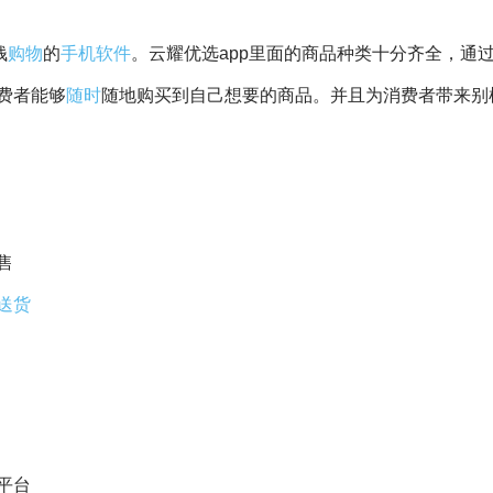
钱
购物
的
手机
软件
。云耀优选app里面的商品种类十分齐全，通
费者能够
随时
随地购买到自己想要的商品。并且为消费者带来别
售
送货
平台