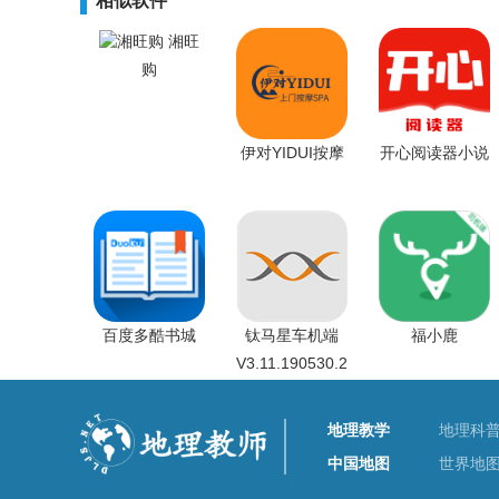
相似软件
湘旺
购
伊对YIDUI按摩
开心阅读器小说
百度多酷书城
钛马星车机端
福小鹿
V3.11.190530.2
地理教学
地理科
中国地图
世界地