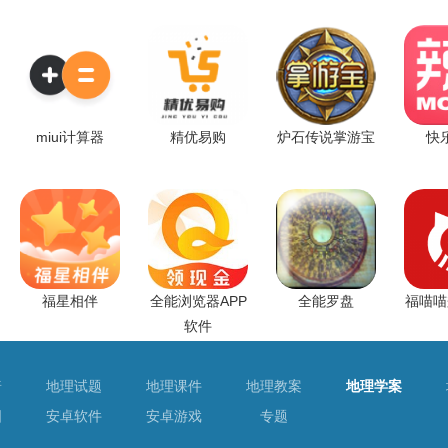
miui计算器
精优易购
炉石传说掌游宝
快
福星相伴
全能浏览器APP
全能罗盘
福喵喵
软件
普
地理试题
地理课件
地理教案
地理学案
图
安卓软件
安卓游戏
专题