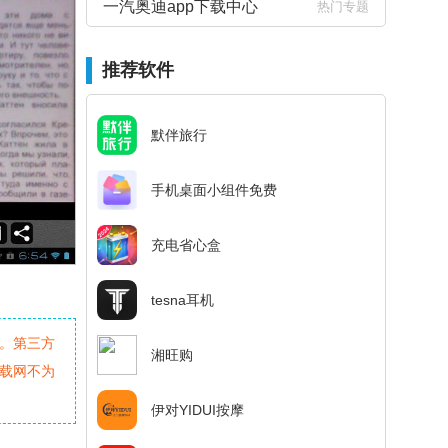
一汽奥迪app下载中心
热门专题
推荐软件
默伴旅行
手机桌面小组件免费
充电省心盒
tesna耳机
。第三方
湘旺购
载网不为
伊对YIDUI按摩