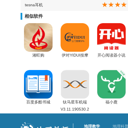
tesna耳机
相似软件
湘旺购
伊对YIDUI按摩
开心阅读器小说
百度多酷书城
钛马星车机端
福小鹿
V3.11.190530.2
地理教学
地理科