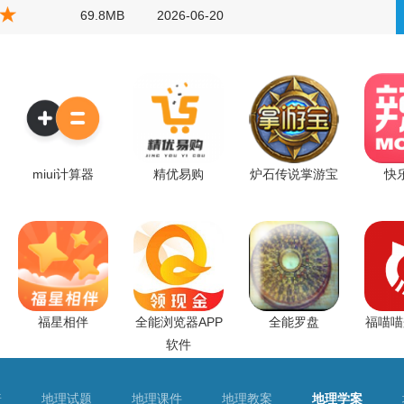
69.8MB
2026-06-20
miui计算器
精优易购
炉石传说掌游宝
快
福星相伴
全能浏览器APP
全能罗盘
福喵喵
软件
普
地理试题
地理课件
地理教案
地理学案