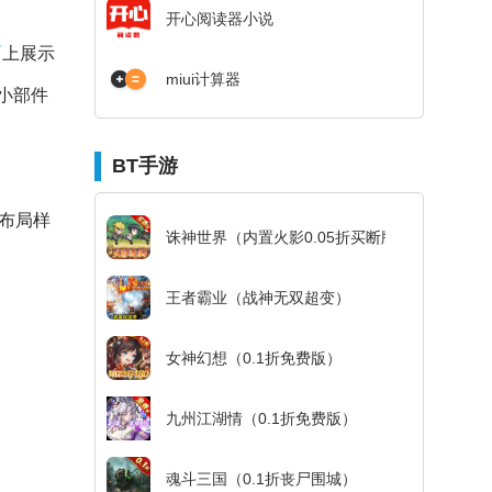
开心阅读器小说
面
上展示
miui计算器
小部件
BT手游
布局样
诛神世界（内置火影0.05折买断版）
王者霸业（战神无双超变）
女神幻想（0.1折免费版）
九州江湖情（0.1折免费版）
魂斗三国（0.1折丧尸围城）