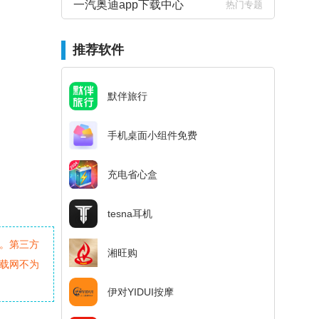
一汽奥迪app下载中心
热门专题
推荐软件
默伴旅行
手机桌面小组件免费
充电省心盒
tesna耳机
。第三方
湘旺购
载网不为
伊对YIDUI按摩