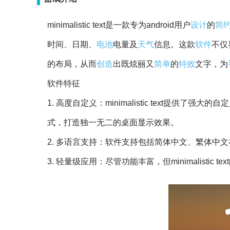
minimalistic text是一款专为android用户
设计
的
简
时间、日期、
电池
电量及
天气
信息。这款
软件
不仅
的布局，从而
创造
出既炫丽又
简单
的
特效
文字，为
软件特征
1. 高度自定义：minimalistic text提供了
式，打造独一无二的桌面显示效果。
2. 多语言支持：软件支持包括简体中文、繁体中
3. 轻量级应用：尽管功能丰富，但minimalistic 