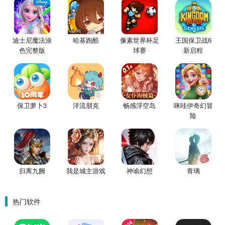
迪士尼魔法涂
哈基跑酷
像素世界杯足
王国保卫战6
色完整版
球赛
新启程
保卫萝卜3
洋流朋克
畅感浮空岛
咪哇伊奇幻冒
险
归离九阙
我是城主游戏
神谕幻想
青璃
热门软件