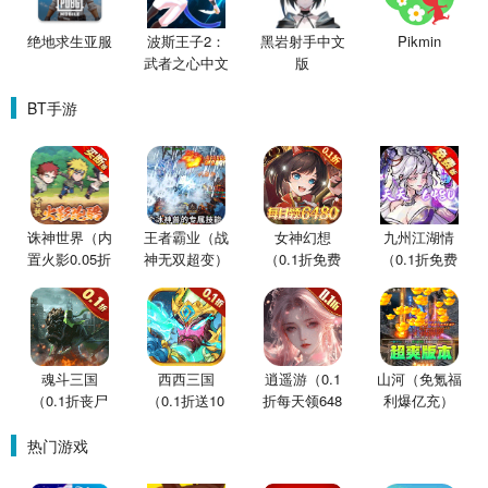
绝地求生亚服
波斯王子2：
黑岩射手中文
Pikmin
武者之心中文
版
版
BT手游
诛神世界（内
王者霸业（战
女神幻想
九州江湖情
置火影0.05折
神无双超变）
（0.1折免费
（0.1折免费
买断版）
版）
版）
魂斗三国
西西三国
逍遥游（0.1
山河（免氪福
（0.1折丧尸
（0.1折送10
折每天领648
利爆亿充）
围城）
星魔赵云）
金票）
热门游戏