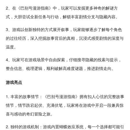
2、在《巴别号漫游指南》中，玩家可以发掘更多神奇的解谜方
式，大胆尝试全新任务与行动，解锁丰富剧情分支与隐藏内容。
3、游戏以创新独特的方式展开
叙事
，玩家能够逐步了解每个
角色
的过往经历，深入
挖掘
故事背后的
真相
，
沉浸
式感受剧情的深度与
温度。
4、玩家可在游戏场景中
自由
探索
，仔细搜寻隐藏的线索与提示，
整合信息、梳理
逻辑
，顺利
破解
高难度
谜题，推进剧情走向。
游戏亮点
1. 丰富的故事情节：《巴别号漫游指南》拥有扣人心弦的完整故事
情节，情节跌宕起伏、充满伏笔，玩家将在游戏中开启一段兼具惊
喜与
感动
的
奇幻
冒险
之旅。
2. 独特的游戏机制：游戏内置蝴蝶效应系统，每一个选择都可能引