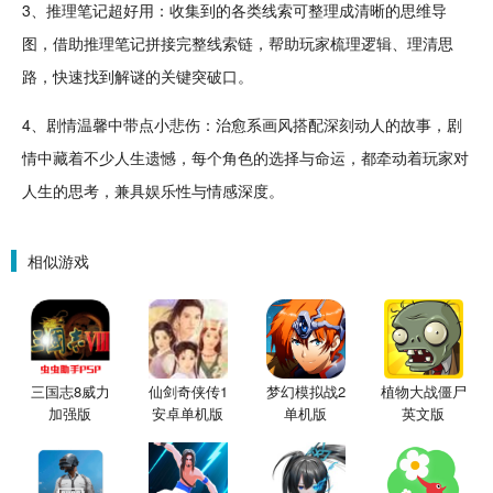
3、推理
笔记
超好用：
收集
到的各类线索可
整理
成清晰的
思维
导
图，借助推理笔记拼接完整线索链，帮助玩家梳理逻辑、理清思
路，快速找到解谜的关键突破口。
4、剧情
温馨
中带点小悲伤：
治愈
系画风搭配深刻动人的故事，剧
情中藏着不少
人生
遗憾，每个角色的选择与命运，都牵动着玩家对
人生的思考，兼具
娱乐
性与情感深度。
相似游戏
三国志8威力
仙剑奇侠传1
梦幻模拟战2
植物大战僵尸
加强版
安卓单机版
单机版
英文版