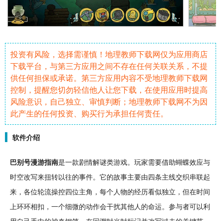
投资有风险，选择需谨慎！地理教师下载网仅为应用商店
下载平台，与第三方应用之间不存在任何关联关系，不提
供任何担保或承诺。第三方应用内容不受地理教师下载网
控制，提醒您切勿轻信他人让您下载，在使用应用时提高
风险意识，自己独立、审慎判断；地理教师下载网不为因
此产生的任何投资、购买行为承担任何责任。
软件介绍
巴别号漫游指南
是一款
剧情
解谜
类游戏。玩家需要借助蝴蝶效应与
时空改写来扭转以往的事件。它的
故事
主要由四条主线交织串联起
来，各位轮流操控四位主角，每个
人物
的经历看似
独立
，但在时间
上环环相扣，一个细微的
动作
会干扰其他人的命运。参与者可以利