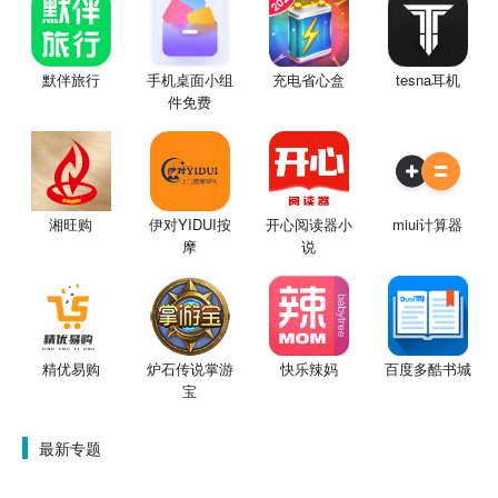
默伴旅行
手机桌面小组
充电省心盒
tesna耳机
件免费
湘旺购
伊对YIDUI按
开心阅读器小
miui计算器
摩
说
精优易购
炉石传说掌游
快乐辣妈
百度多酷书城
宝
最新专题