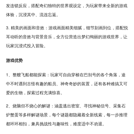
发连锁
反应
，搭配奇幻独特的世界观设定，为玩家带来全新的游戏
体验，沉浸其中、流连忘返。
3.
精美
的画面和
音效
：游戏画面精美细腻，细节刻画到位，搭配悦
耳动听的音效与背景
音乐
，全方位营造出梦幻绚丽的游戏世界，让
玩家沉浸式投入冒险。
游戏优势
1、整艘
飞船
都能探索：玩家可自由穿梭在巴别号的各个角落，途
中不时遇到古怪
有趣
的船员、神奇奇妙的装置，还有各种难搞又
可
爱
的生物，探索过程充满惊喜。
2、
烧脑
但不烧心的解谜：涵盖逃出
密室
、寻找神秘信号、采集石
炉蟹蛋等多样解谜场景，每个谜题都隐藏着全新线索，每一步
推理
都环环相扣，兼具挑战性与
趣味
性，难度适中不劝退。