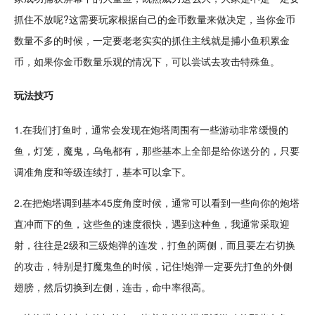
抓住不放呢?这需要玩家根据自己的金币数量来做决定，当你金币
数量不多的时候，一定要老老实实的抓住主线就是捕小鱼积累金
币，如果你金币数量乐观的情况下，可以尝试去攻击特殊鱼。
玩法技巧
1.在我们
打鱼
时，通常会发现在
炮塔
周围有一些游动非常缓慢的
鱼，灯笼，魔
鬼
，乌龟都有，那些基本上全部是给你送分的，只要
调准角度和等级连续打，基本可以拿下。
2.在把炮塔调到基本45度角度时候，通常可以看到一些向你的炮塔
直冲而下的鱼，这些鱼的速度很快，遇到这种鱼，我通常采取迎
射，往往是2级和三级炮弹的连发，打鱼的两侧，而且要左右切换
的攻击，特别是打魔鬼鱼的时候，记住!炮弹一定要先打鱼的外侧
翅膀，然后切换到左侧，
连击
，命中率很高。