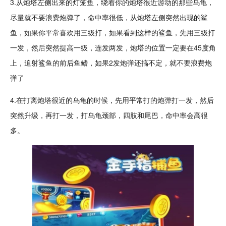
3.从炮塔左侧出来的灯笼鱼，绕着你的炮塔很近游动的那些乌龟，
尽量就不要浪费炮弹了，命中率很低，从炮塔左侧突然出现的
鲨
鱼
，如果你平常喜欢用三级打，如果看到这样的鲨鱼，先用三级打
一发，然后突然提高一级，连发两发，炮塔的位置一定要在45度角
上，追射鲨鱼的前后鱼鳍，如果2发炮弹还搞不定，就不要浪费炮
弹了
4.在打离炮塔很近的乌龟的时候，先用平常打的炮弹打一发，然后
突然
升级
，再打一发，打乌龟颈部，四肢和尾巴，命中率会高很
多。