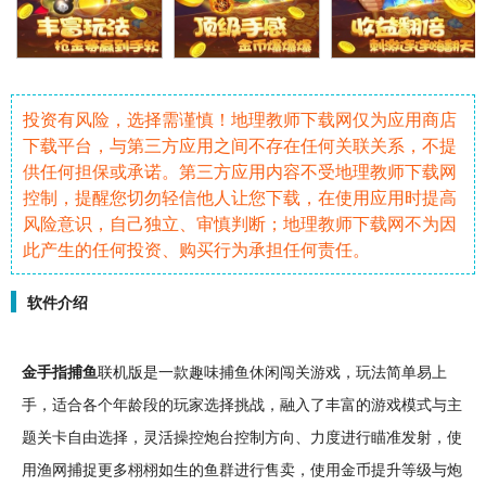
投资有风险，选择需谨慎！地理教师下载网仅为应用商店
下载平台，与第三方应用之间不存在任何关联关系，不提
供任何担保或承诺。第三方应用内容不受地理教师下载网
控制，提醒您切勿轻信他人让您下载，在使用应用时提高
风险意识，自己独立、审慎判断；地理教师下载网不为因
此产生的任何投资、购买行为承担任何责任。
软件介绍
金手指
捕鱼
联机
版是一款
趣味
捕鱼
休闲
闯关
游戏，玩法
简单
易上
手，适合各个年龄段的玩家选择
挑战
，融入了丰富的游戏模式与
主
题
关卡
自由
选择，灵活操控炮台控制方向、力度进行
瞄准
发射，使
用渔网捕捉更多栩栩如生的鱼群进行售卖，使用
金币
提升等级与炮