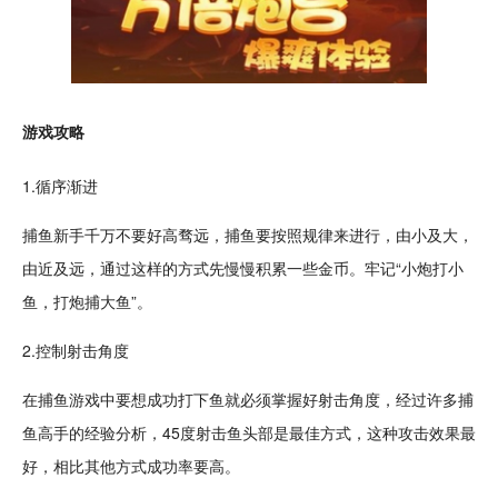
游戏攻略
1.循序渐进
捕鱼新手千万不要好高骛远，捕鱼要按照规律来进行，由小及大，
由近及远，通过这样的方式先慢慢积累一些金币。牢记“小炮打
小
鱼
，打炮捕大鱼”。
2.控制
射击
角度
在捕鱼游戏中要想成功打下鱼就必须掌握好射击角度，经过许多捕
鱼高手的经验分析，45度射击鱼头部是
最佳
方式，这种攻击效果最
好，相比其他方式成功率要高。