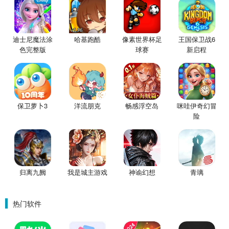
迪士尼魔法涂
哈基跑酷
像素世界杯足
王国保卫战6
色完整版
球赛
新启程
保卫萝卜3
洋流朋克
畅感浮空岛
咪哇伊奇幻冒
险
归离九阙
我是城主游戏
神谕幻想
青璃
热门软件