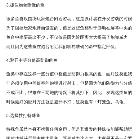
3.抓住炮台附近的鱼
很多鱼喜欢围绕玩家炮台附近游动，这是
设计
者在开发游戏的时候
为了阻挡玩家
炮弹
而设置的，但是这些鱼相对于游动在屏幕中央的
鱼命中率要高出不少，不仅仅是因为近距离大大提高了炮弹威力，
而且因为这些鱼在炮台附近我们
容易
准确的命中指定部位。
4.避开中等分值高
防御
的鱼
鱼类中存在这样一些分值中档但是防御力很高的鱼，面对这类鱼我
们必须使用中等倍率的炮弹进行射击，但是因为他们防御力与分值
不成正比，很难在三两炮的情况下将其打下，因此，发现这类鱼的
时候最好的应对方法就是避开不打，这类鱼有：灯笼鱼、乌龟。
5.选择性打特殊鱼
特殊鱼虽然本身不携带任何金币，但是其爆发的特殊
技能
能帮助玩
家成功捕获屏幕中的大量鱼，既然威力这么大，大家是不是一定要