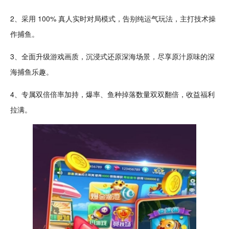
2、采用 100% 真人实时对局模式，告别纯运气玩法，主打
技术
操
作捕鱼。
3、全面升级游戏
画质
，
沉浸
式还原
深海
场景，尽享原汁原味的深
海捕鱼乐趣。
4、专属双倍倍率加持，
爆率
、鱼种掉落数量双双翻倍，收益
福利
拉满。