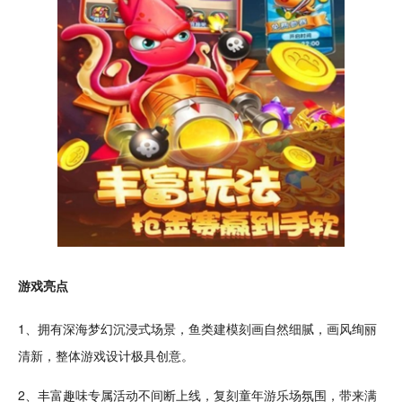
游戏亮点
1、拥有深海梦幻沉浸式场景，鱼类
建模
刻画自然细腻，画风绚丽
清新
，整体游戏设计极具
创意
。
2、丰富趣味专属活动不间断上线，复刻
童年
游乐场氛围，带来满