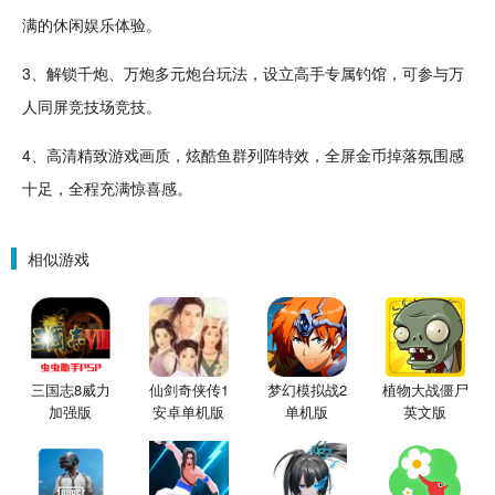
满的休闲
娱乐
体验。
3、
解锁
千炮、万炮多元炮台玩法，设立高手专属钓馆，可参与万
人同屏
竞技
场竞技。
4、高清精致游戏画质，
炫酷
鱼群列阵
特效
，全屏金币掉落氛围感
十足，全程充满惊喜感。
相似游戏
三国志8威力
仙剑奇侠传1
梦幻模拟战2
植物大战僵尸
加强版
安卓单机版
单机版
英文版