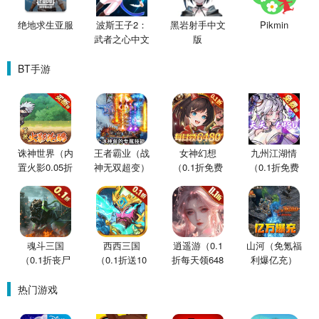
绝地求生亚服
波斯王子2：
黑岩射手中文
Pikmin
武者之心中文
版
版
BT手游
诛神世界（内
王者霸业（战
女神幻想
九州江湖情
置火影0.05折
神无双超变）
（0.1折免费
（0.1折免费
买断版）
版）
版）
魂斗三国
西西三国
逍遥游（0.1
山河（免氪福
（0.1折丧尸
（0.1折送10
折每天领648
利爆亿充）
围城）
星魔赵云）
金票）
热门游戏