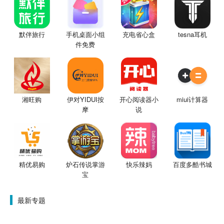
默伴旅行
手机桌面小组
充电省心盒
tesna耳机
件免费
湘旺购
伊对YIDUI按
开心阅读器小
miui计算器
摩
说
精优易购
炉石传说掌游
快乐辣妈
百度多酷书城
宝
最新专题