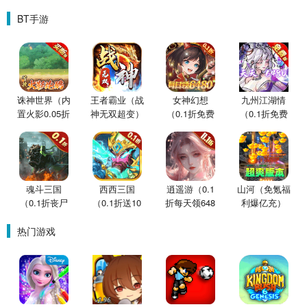
版
BT手游
诛神世界（内
王者霸业（战
女神幻想
九州江湖情
置火影0.05折
神无双超变）
（0.1折免费
（0.1折免费
买断版）
版）
版）
魂斗三国
西西三国
逍遥游（0.1
山河（免氪福
（0.1折丧尸
（0.1折送10
折每天领648
利爆亿充）
围城）
星魔赵云）
金票）
热门游戏