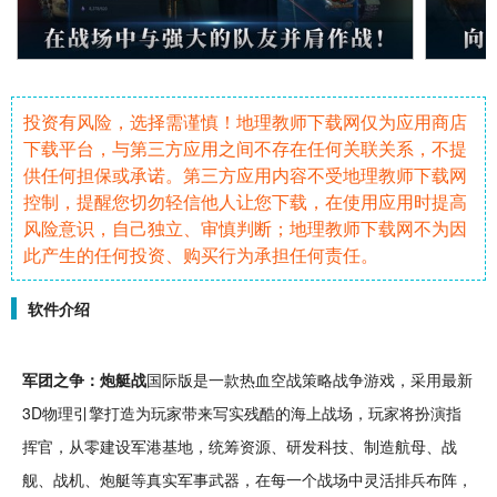
投资有风险，选择需谨慎！地理教师下载网仅为应用商店
下载平台，与第三方应用之间不存在任何关联关系，不提
供任何担保或承诺。第三方应用内容不受地理教师下载网
控制，提醒您切勿轻信他人让您下载，在使用应用时提高
风险意识，自己独立、审慎判断；地理教师下载网不为因
此产生的任何投资、购买行为承担任何责任。
软件介绍
军团之争：炮艇战
国际版是一款
热血
空战
策略
战争
游戏，采用
最新
3D
物理引擎打造为玩家带来写实残酷的海上
战场
，玩家将扮演
指
挥官
，从零
建设
军港
基地
，统筹
资源
、研发
科技
、
制造
航母、
战
舰
、战机、炮艇等真实
军事
武器
，在每一个战场中灵活排兵
布阵
，