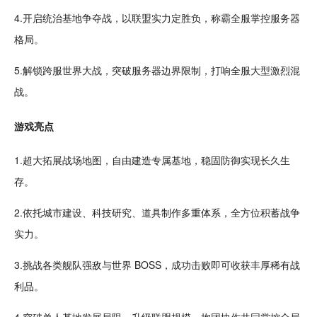
4.开启统治基地争夺战，以联盟实力定胜负，称霸全服掌控服务器
格局。
5.解锁
跨服
世界大战，突破服务器边界限制，打响全服
大型
激烈混
战。
游戏亮点
1.超大拓展战场地图，
自由
建造
专属基地，稳固
防御
实现长久
生
存
。
2.依托
城市
建设、科技研究、道具制作多重体系，全方位积蓄战争
实力。
3.
挑战
各类
舰队
强敌与世界 BOSS，成功击败即可收获丰厚稀有战
利品。