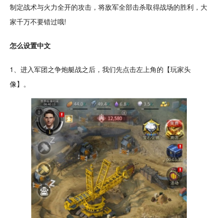
制定
战术
与火力全开的攻击，将敌军全部击杀取得战场的胜利，大
家千万不要错过哦!
怎么设置中文
1、进入军团之争炮艇战之后，我们先
点击
左上角的【玩家
头
像
】。