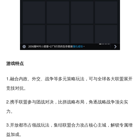
游戏特点
1.融合内政、外交、战争等多元策略玩法，可与全球各大联盟展开
竞技
对抗
。
2.携手联盟参与
团战
对决
，比拼
战略
布局，角逐战略战争顶尖实
力。
3.开放
都市
占领战玩法，集结联盟合力攻占核心主城，
解锁
专属增
益加成。