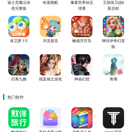
迪士尼魔法涂
哈基跑酷
像素世界杯足
王国保卫战6
色完整版
球赛
新启程
保卫萝卜3
洋流朋克
畅感浮空岛
咪哇伊奇幻冒
险
归离九阙
我是城主游戏
神谕幻想
青璃
热门软件
默伴旅行
手机桌面小组
充电省心盒
tesna耳机