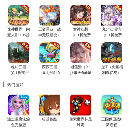
诛神世界（内
王者霸业（战
女神幻想
九州江湖情
置火影0.05折
神无双超变）
（0.1折免费
（0.1折免费
买断版）
版）
版）
魂斗三国
西西三国
逍遥游（0.1
山河（免氪福
（0.1折丧尸
（0.1折送10
折每天领648
利爆亿充）
围城）
星魔赵云）
金票）
热门游戏
迪士尼魔法涂
哈基跑酷
像素世界杯足
王国保卫战6
色完整版
球赛
新启程