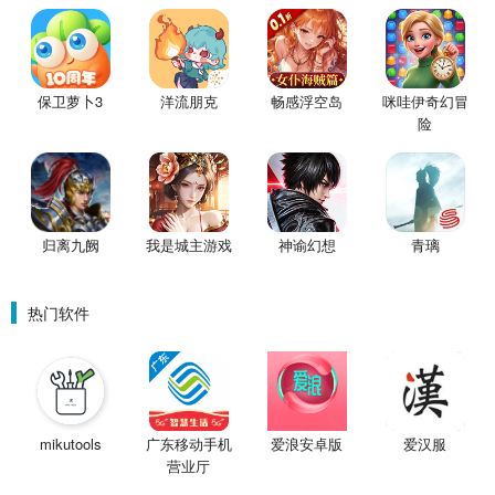
保卫萝卜3
洋流朋克
畅感浮空岛
咪哇伊奇幻冒
险
归离九阙
我是城主游戏
神谕幻想
青璃
热门软件
mikutools
广东移动手机
爱浪安卓版
爱汉服
营业厅