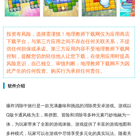
投资有风险，选择需谨慎！地理教师下载网仅为应用商店
下载平台，与第三方应用之间不存在任何关联关系，不提
供任何担保或承诺。第三方应用内容不受地理教师下载网
控制，提醒您切勿轻信他人让您下载，在使用应用时提高
风险意识，自己独立、审慎判断；地理教师下载网不为因
此产生的任何投资、购买行为承担任何责任。
软件介绍
爆炸
消除
中
旅行
是一款充满
趣味
和
挑战
的消除类
安卓
游戏。游戏以
Q版
卡通
风格为主，将
拼图
、
冒险
和消除等多种元素巧妙地融为一
体，为玩家带来了全新的游戏体验。游戏提供了丰富的游戏地图和
多种模式，玩家可以在游戏中尽情享受多元化的真实玩法。随着
关