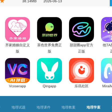
38.14MB
2026-06-13
齐家婚姻自定义
茶色世界免费正
甜甜圈app官方
他TA
版
版
正版
Vcoserapp
Qingapp
乐讯社区
Mira
普
地理试题
地理课件
地理教案
地理学案