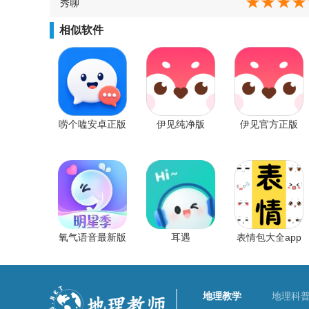
秀聊
相似软件
唠个嗑安卓正版
伊见纯净版
伊见官方正版
氧气语音最新版
耳遇
表情包大全app
地理教学
地理科