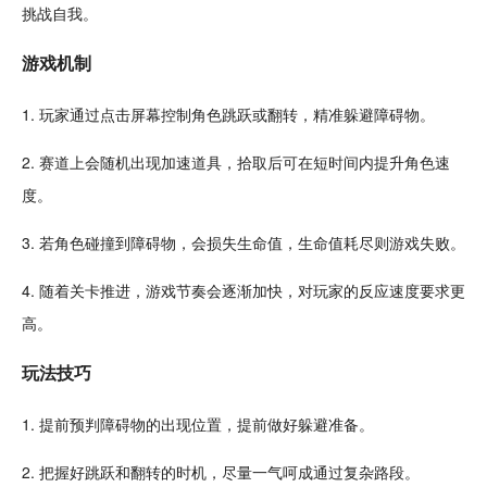
挑战自我。
游戏机制
1. 玩家通过
点击
屏幕控制角色
跳跃
或翻转，精准躲避障碍物。
2. 赛道上会
随机
出现加速道具，拾取后可在短时间内提升角色速
度。
3. 若角色
碰撞
到障碍物，会损失生命值，生命值耗尽则游戏失败。
4. 随着关卡推进，游戏
节奏
会逐渐加快，对玩家的
反应
速度要求更
高。
玩法技巧
1. 提前预判障碍物的出现位置，提前做好躲避准备。
2. 把握好跳跃和翻转的时机，尽量一气呵成通过复杂路段。