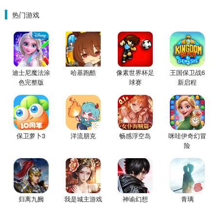
围城）
星魔赵云）
金票）
热门游戏
迪士尼魔法涂
哈基跑酷
像素世界杯足
王国保卫战6
色完整版
球赛
新启程
保卫萝卜3
洋流朋克
畅感浮空岛
咪哇伊奇幻冒
险
归离九阙
我是城主游戏
神谕幻想
青璃