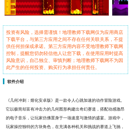
投资有风险，选择需谨慎！地理教师下载网仅为应用商店
下载平台，与第三方应用之间不存在任何关联关系，不提
供任何担保或承诺。第三方应用内容不受地理教师下载网
控制，提醒您切勿轻信他人让您下载，在使用应用时提高
风险意识，自己独立、审慎判断；地理教师下载网不为因
此产生的任何投资、购买行为承担任何责任。
软件介绍
《
几何
冲刺
：熔化
安卓
版》是一款令人心跳加速的
动作
冒险
游戏。
它以极简却富有冲击力的几何图形构建出
奇幻
赛道，搭配动感激昂
的电子
音乐
，让玩家仿佛置身于一场速度与激情的盛宴。游戏中，
玩家操控独特的
方块
角色
，在充满各种机关和
挑战
的赛道上飞驰，