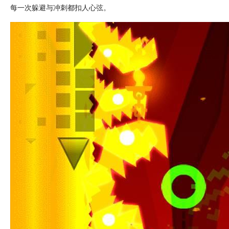
每一次
躲避
与冲刺都扣人心弦。