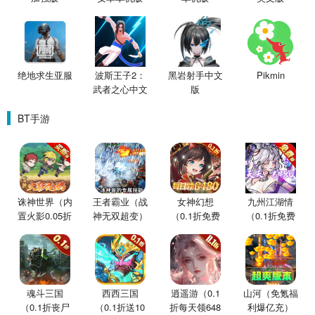
绝地求生亚服
波斯王子2：
黑岩射手中文
Pikmin
武者之心中文
版
版
BT手游
诛神世界（内
王者霸业（战
女神幻想
九州江湖情
置火影0.05折
神无双超变）
（0.1折免费
（0.1折免费
买断版）
版）
版）
魂斗三国
西西三国
逍遥游（0.1
山河（免氪福
（0.1折丧尸
（0.1折送10
折每天领648
利爆亿充）