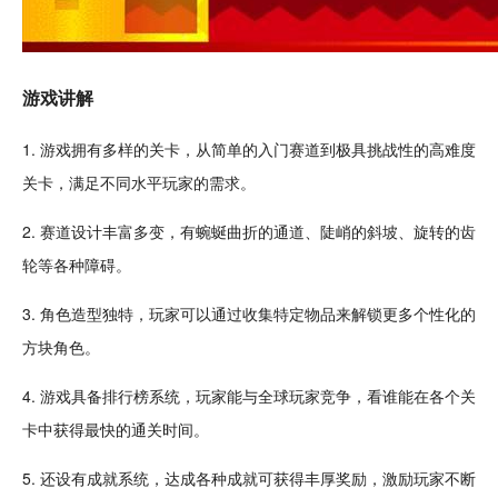
游戏讲解
1. 游戏拥有多样的
关卡
，从
简单
的入门赛道到极具挑战性的
高难度
关卡，满足不同水平玩家的需求。
2. 赛道
设计
丰富多变，有蜿蜒曲折的通道、陡峭的斜坡、旋转的齿
轮等各种障碍。
3. 角色造型独特，玩家可以通过
收集
特定物品来
解锁
更多个性化的
方块角色。
4. 游戏具备排行榜系统，玩家能与全球玩家竞争，看谁能在各个关
卡中获得最快的
通关
时间。
5. 还设有成就系统，达成各种成就可获得丰厚
奖励
，激励玩家不断