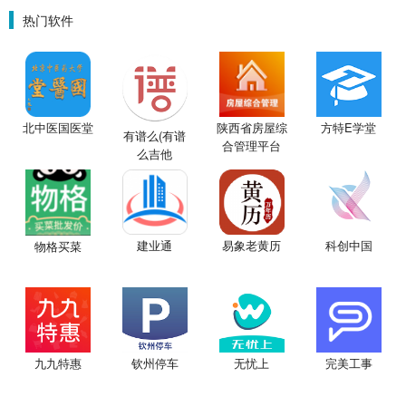
热门软件
北中医国医堂
陕西省房屋综
方特E学堂
有谱么(有谱
合管理平台
么吉他
APP
谱)V3.3
建业通
易象老黄历
科创中国
物格买菜
九九特惠
钦州停车
无忧上
完美工事