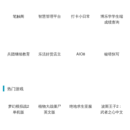
笔触阁
智慧管理平台
打卡小日常
博乐学学生端
成绩查询
兵团继续教育
乐活好货店主
AIO8
秘塔快写
热门游戏
梦幻模拟战2
植物大战僵尸
绝地求生亚服
波斯王子2：
单机版
英文版
武者之心中文
版