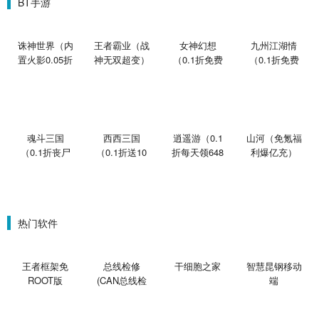
BT手游
诛神世界（内
王者霸业（战
女神幻想
九州江湖情
置火影0.05折
神无双超变）
（0.1折免费
（0.1折免费
买断版）
版）
版）
魂斗三国
西西三国
逍遥游（0.1
山河（免氪福
（0.1折丧尸
（0.1折送10
折每天领648
利爆亿充）
围城）
星魔赵云）
金票）
热门软件
王者框架免
总线检修
干细胞之家
智慧昆钢移动
ROOT版
(CAN总线检
端
修)V1.1