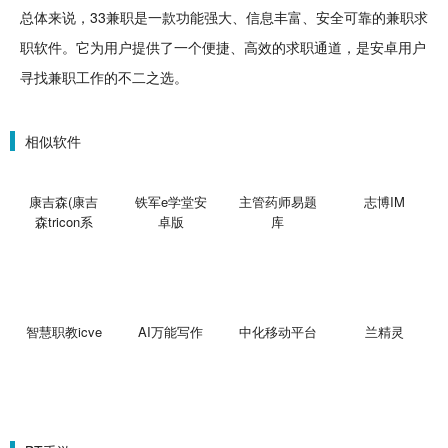
总体来说，33兼职是一款功能强大、信息丰富、安全可靠的兼职求
职软件。它为用户提供了一个便捷、高效的求职通道，是安卓用户
寻找兼职工作的不二之选。
相似软件
康吉森(康吉
铁军e学堂安
主管药师易题
志博IM
森tricon系
卓版
库
统)V0.1.2
智慧职教icve
AI万能写作
中化移动平台
兰精灵