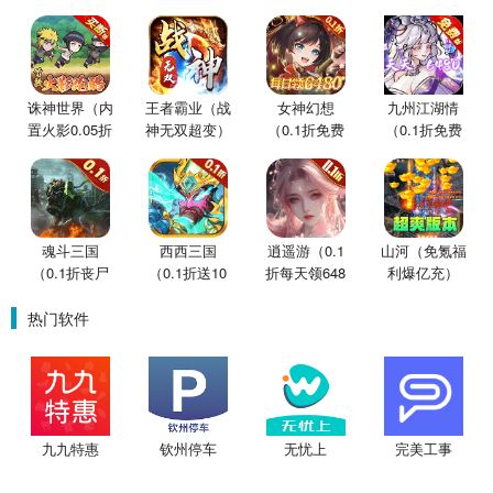
诛神世界（内
王者霸业（战
女神幻想
九州江湖情
置火影0.05折
神无双超变）
（0.1折免费
（0.1折免费
买断版）
版）
版）
魂斗三国
西西三国
逍遥游（0.1
山河（免氪福
（0.1折丧尸
（0.1折送10
折每天领648
利爆亿充）
围城）
星魔赵云）
金票）
热门软件
九九特惠
钦州停车
无忧上
完美工事