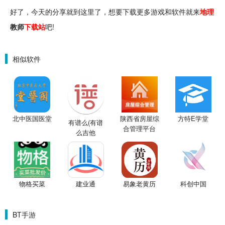
好了，今天的分享就到这里了，想要下载更多游戏和软件就来
地理
教师
下载站
吧!
相似软件
北中医国医堂
陕西省房屋综
方特E学堂
有谱么(有谱
合管理平台
么吉他
APP
谱)V3.3
建业通
易象老黄历
科创中国
物格买菜
BT手游