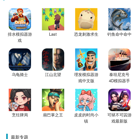
排水模拟器游
Last
恐龙刺激求生
钓鱼命中命中
戏
乌龟骑士
江山北望
理发模拟器游
泰坦尼克号
戏中文版
4D模拟器手
机版
烹饪牌局
扇巴掌之王
皮皮的时尚小
可狱不可囚游
镇
戏最新版
最新专题