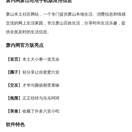
萧内网萧山论坛
手机
版应用信息
萧山本土社区网站，一个专门提供萧山本地生活、消费信息和情感
交流的网上生活
家园
，
专注
萧山百姓生活，分享时尚生活乐趣，提
供全面及时的生活信息。
萧内网
官方
版
亮点
【首页
】本土大小事一览无余
【圈子
】轻分享让你更爱六安
【
交友
】才华与颜值都受青睐
【氛围
】正正经经与乐乐呵呵
【
美食
】收藏了许多六安
小吃
软件特色