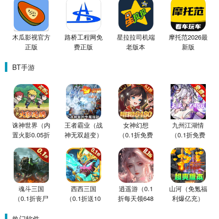
木瓜影视官方
路桥工程网免
星拉拉司机端
摩托范2026最
正版
费正版
老版本
新版
BT手游
诛神世界（内
王者霸业（战
女神幻想
九州江湖情
置火影0.05折
神无双超变）
（0.1折免费
（0.1折免费
买断版）
版）
版）
魂斗三国
西西三国
逍遥游（0.1
山河（免氪福
（0.1折丧尸
（0.1折送10
折每天领648
利爆亿充）
围城）
星魔赵云）
金票）
热门软件