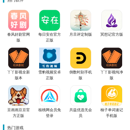
春风好剧官网
每日安在官方
月旦评定制版
冥想记官方版
版
正版
丫丫影视全新
雪豹视频安卓
倒数时刻手机
丫丫影视纯净
版本
正版
版
版
豆画画豆豆官
核桃网会员免
共益优选无会
柚子单词速记
方正版
登录
员
手机版
热门游戏